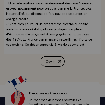
- Une telle rupture aurait évidemment des conséquences
graves, notamment pour un pays comme la France, très
industrialisé, qui dispose de fort peu de ressources en
énergie fossile.
- C'est bien pourquoi un programme électro-nucléaire
ambitieux mais réaliste, et une politique complète
d'économie d'énergie ont été engagés par notre pays
dès 1974. La France commence à recueillir les -fruits de
ces actions. Sa dépendance vis-à-vis du pétrole est
passée de 66 % en 1974 à 53 % en 1980. A la lumière
de ces résultats extrêmement encourageants, le
programme énergétique français vient d'être réexaminé,
Ouvrir
Interview de M. Valéry Giscard d'Estaing
et de nouveaux objectifs ont été fixés pour 1990.
- La mise en oeuvre de tous les moyens dont dispose la
France, qu'il s'agisse des économies d'énergie, des
énergies nouvelles, de l'énergie nucléaire, permet de
prévoir un taux de dépendance vis-à-vis du pétrole qui
sera à peine de-l'ordre de 30 %.\
Découvrez Cocorico
`Réponse`
un condensé de bonnes nouvelles et
- La France est, et sera davantage encore, le pays
initiatives citoyennes qui font rayonner la