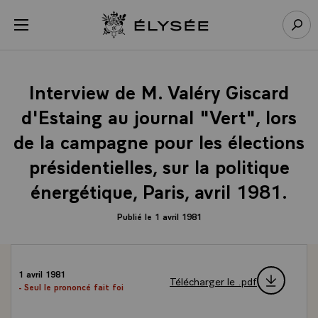
Panneau de gestion des cookies
menu
Retour à l’accueil Élysée
Rech
Interview de M. Valéry Giscard
d'Estaing au journal "Vert", lors
de la campagne pour les élections
présidentielles, sur la politique
énergétique, Paris, avril 1981.
Publié le 1 avril 1981
1 avril 1981
Télécharger le .pdf
- Seul le prononcé fait foi