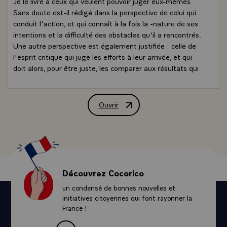
Je le livre à ceux qui veulent pouvoir juger eux-mêmes.
Sans doute est-il rédigé dans la perspective de celui qui
conduit l'action, et qui connaît à la fois la -nature de ses
intentions et la difficulté des obstacles qu'il a rencontrés.
Une autre perspective est également justifiée : celle de
l'esprit critique qui juge les efforts à leur arrivée, et qui
doit alors, pour être juste, les comparer aux résultats qui
auraient pu être atteints par d'autres cheminements.
Comparaison difficile, et qui ne peut pas être assurée par
les prismes déformants de la polémique ou de la
Ouvrir
Introduction de M. Valéry Giscard d'Est
démagogie. Voici la matière. A vous de juger.\
Ces sept années ont été des années de crise. Nous le
savions depuis le départ £ les citations que vous lirez dès
les premières pages en témoignent. Mais de même que
les maisons gardent dans leurs murs épais, pendant le
début de l'automne, la chaleur recueillie pendant l'été, de
Découvrez Cocorico
même notre système économique et social tout entier
un condensé de bonnes nouvelles et
est resté imprégné pendant plusieurs années des illusions
initiatives citoyennes qui font rayonner la
et des facilités de la période antérieure.
France !
- Le lancement du programme électro-nucléaire dès
1975, le lancement du premier pacte national pour