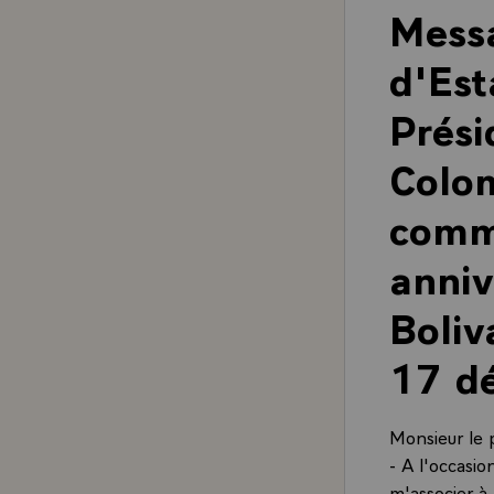
Messa
d'Est
Prési
Colom
comm
anniv
Boliv
17 d
Monsieur le 
- A l'occasi
m'associer à