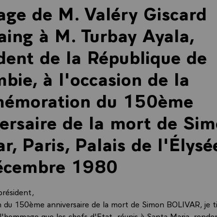
ge de M. Valéry Giscard
aing à M. Turbay Ayala,
dent de la République de
bie, à l'occasion de la
émoration du 150ème
ersaire de la mort de Si
ar, Paris, Palais de l'Élysée
écembre 1980
président,
on du 150ème anniversaire de la mort de Simon BOLIVAR, je t
 l'hommage que les chefs d'Etat, réunis à Santa Maria, rende