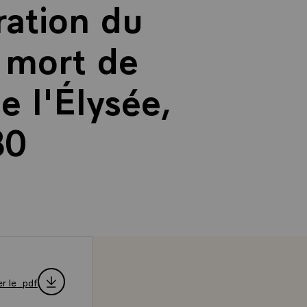
ation du
 mort de
e l'Élysée,
80
r le .pdf