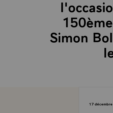
l'occas
150ème 
Simon Boli
l
17 décembre