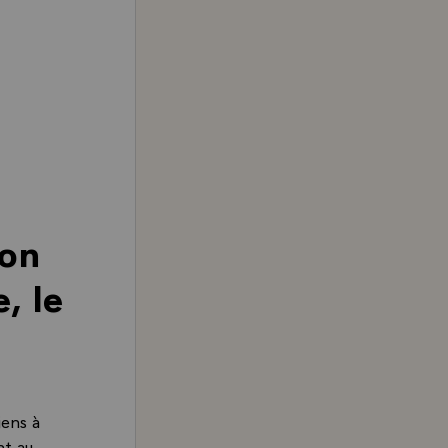
mon
, le
iens à
nt au