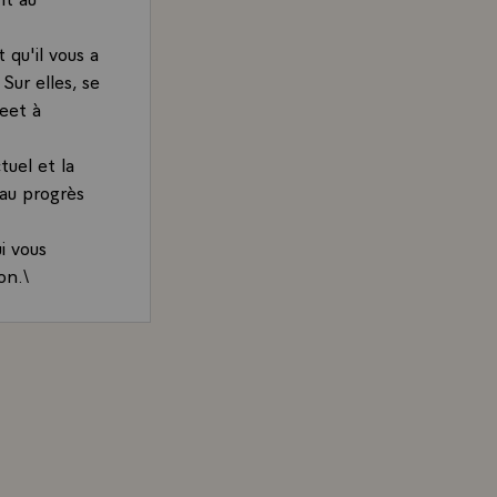
 qu'il vous a
Sur elles, se
ceet à
tuel et la
 au progrès
i vous
on.\
Estaing à M. Turbay Ayala, Président de la République de