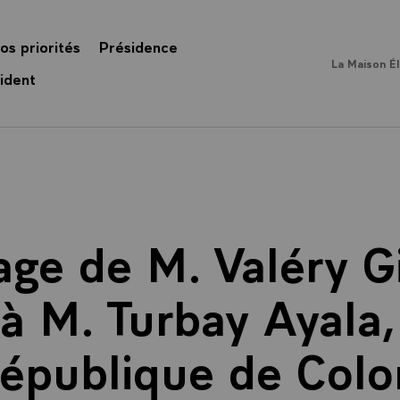
os priorités
Présidence
La Maison É
ident
ge de M. Valéry G
 à M. Turbay Ayala,
République de Colo