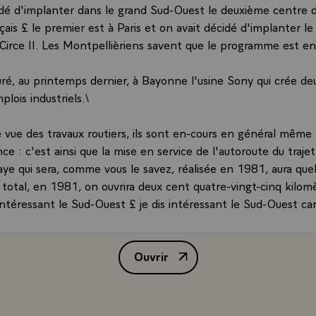
idé d'implanter dans le grand Sud-Ouest le deuxième centre d
çais £ le premier est à Paris et on avait décidé d'implanter l
 Circe II. Les Montpellièriens savent que le programme est e
uré, au printemps dernier, à Bayonne l'usine Sony qui crée de
lois industriels.\
e vue des travaux routiers, ils sont en-cours en général même
ce : c'est ainsi que la mise en service de l'autoroute du traj
aye qui sera, comme vous le savez, réalisée en 1981, aura que
 total, en 1981, on ouvrira deux cent quatre-vingt-cinq kilom
ntéressant le Sud-Ouest £ je dis intéressant le Sud-Ouest car
s le Sud-Ouest (le tronçon Bordeaux - Poitiers, par exemple, 
s n'est pas situé dans la région). Mais il y aura déjà soixante
Ouvrir
'autoroute dans le Sud-Ouest, au-titre du plan, soit ceux qui
Interview accordée par M. Valéry
ux - Hendaye, soit ceux qui permettent d'avancer l'achèveme
eaux - Toulouse - Montpellier dans la région de Montauban et
n. Il y a également des sections qui entreront en service sur la