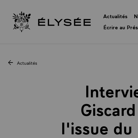
Panneau de gestion des cookies
Actualités
N
Retour à l’accueil Élysée
Écrire au Prés
Actualités
Interv
Giscard
l'issue du