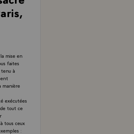
aris,
la mise en
us faites
 tenu à
ment
a manière
té exécutées
 de tout ce
r
 à tous ceux
 exemples :