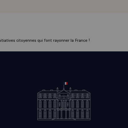
ouse. J'avais annoncé une opération spécifique dans cette rég
 Capvern, qui est précisément le début de l'axe Pau - Toulouse
era ouverte l'année prochaine.\
stituts financiers de participation ont été créés à Bordeaux e
ncerne l'agriculture, il y a eu un très gros effort, les agriculte
tiatives citoyennes qui font rayonner la France !
t, qui s'est traduit par la majoration des enveloppes d'équip
r toutes les questions relatives à l'eau, c'est-à-dire assain
dduction d'eau.
 vue des emplois industriels, dans les neuf premiers mois de 
plois industriels dans le Sud-Ouest. Naturellement, tous n'é
 mais enfin le plan a permis l'accélération d'un certain nombr
aménagement de la Garonne est actuellement préparé par le
ent, il est au-point et il pourra donc être présenté et exami
au début de 1981.
nière observation, l'éducation : les représentants des départ
gnalé l'insuffisance de l'appareil éducatif, notamment en-mat