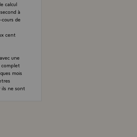
e calcul
e second à
n-cours de
ux cent
 avec une
et complet
lques mois
ètres
 ils ne sont
intéresse le
-quinze
 complètent
 Giscard d'Estaing à FR3 et RMC à l'issue du Conseil res
nt de la
 de
 liaison