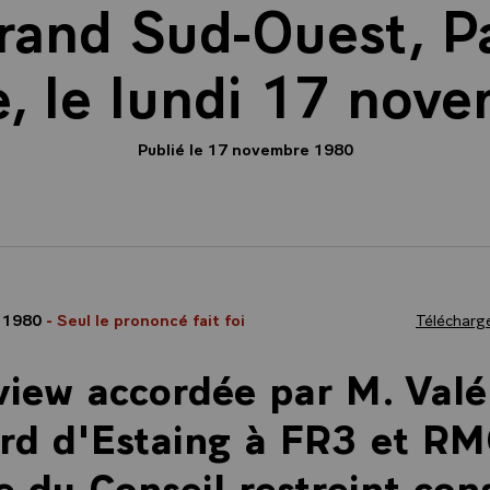
rand Sud-Ouest, Par
e, le lundi 17 no
Publié le 17 novembre 1980
 1980
- Seul le prononcé fait foi
Télécharge
view accordée par M. Valé
rd d'Estaing à FR3 et RM
ue du Conseil restreint con