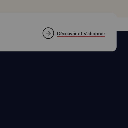
ion : la
, est en-
t à Toulouse.
Découvrir et s'abonner
urs le
ement,
issement,
l'année, on a
taient pas
e de ces
 ministère de
né avec les
ements
ière