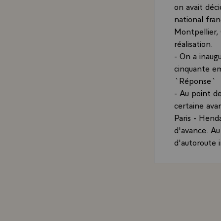
on avait déc
national fran
Montpellier,
réalisation.
- On a inaug
cinquante emp
`Réponse`
- Au point d
certaine avan
Paris - Hend
d'avance. Au
d'autoroute i
pas tous dan
Sud-Ouest mai
kilomètres d
l'axe Bordea
liaison Bord
Castelsarrasi