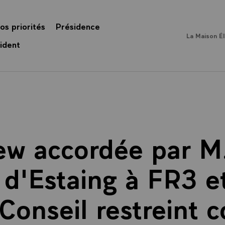
os priorités
Présidence
La Maison É
ident
iew accordée par M.
 d'Estaing à FR3 
 Conseil restreint 