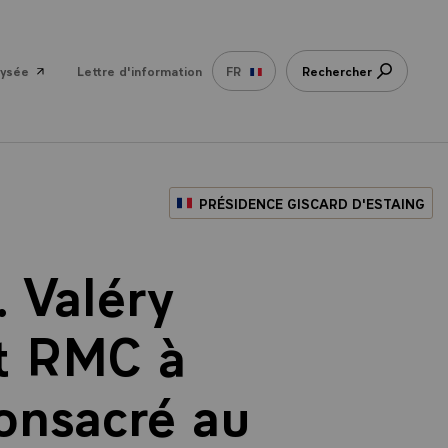
lysée
Lettre d'information
FR
Rechercher
PRÉSIDENCE GISCARD D'ESTAING
 Valéry
et RMC à
consacré au