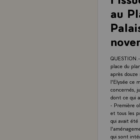
au Pl
Palai
nove
QUESTION.- I
place du pla
après douze 
l'Elysée ce 
concernés, j
dont ce qui a
- Première o
et tous les 
qui avait été
l'aménagemen
qui sont inté