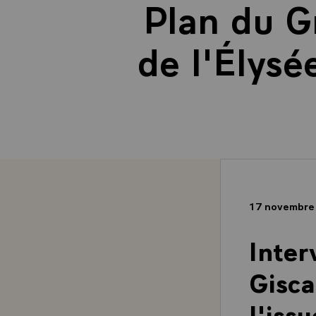
Plan du G
de l'Élysé
17 novembre
Inter
Gisca
l'iss