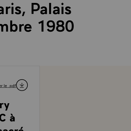
is, Palais
vembre 1980
r le .pdf
ry
C à
sacré