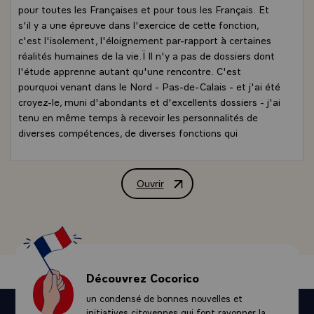
pour toutes les Françaises et pour tous les Français. Et
s'il y a une épreuve dans l'exercice de cette fonction,
c'est l'isolement, l'éloignement par-rapport à certaines
réalités humaines de la vie.Ï Il n'y a pas de dossiers dont
l'étude apprenne autant qu'une rencontre. C'est
pourquoi venant dans le Nord - Pas-de-Calais - et j'ai été
croyez-le, muni d'abondants et d'excellents dossiers - j'ai
tenu en même temps à recevoir les personnalités de
diverses compétences, de diverses fonctions qui
pouvaient m'apporter une information plus directe et
plus personnelle. C'est ainsi, monsieur le maire que vous
êtes venu dans mon bureau présidentiel. Je vous ai
Ouvrir
Discours de M. Valéry Giscard d'Estain
écouté avec beaucoup et que vous retrouvez, je pense,
dans mes réponses l'écho de certaines de vos
préoccupations. Ceci vaut pour les personnalités, mais
ceci vaut pour tout le monde.Ï Vous vous demandez
parfois si lorsqu'on est Président de la République,
l'accueil qu'on reçoit vous est sensible ou indifférent :
Découvrez Cocorico
c'est un accueil qui vous est sensible et, au travers de
un condensé de bonnes nouvelles et
quelques indications simples - l'ouverture des visages, la
initiatives citoyennes qui font rayonner la