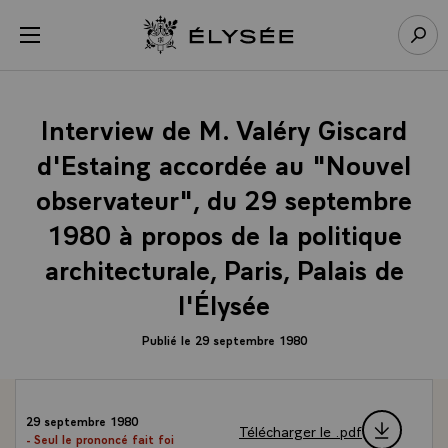
Panneau de gestion des cookies
menu
Retour à l’accueil Élysée
Rech
Interview de M. Valéry Giscard
d'Estaing accordée au "Nouvel
observateur", du 29 septembre
1980 à propos de la politique
architecturale, Paris, Palais de
l'Élysée
Publié le 29 septembre 1980
29 septembre 1980
Télécharger le .pdf
- Seul le prononcé fait foi