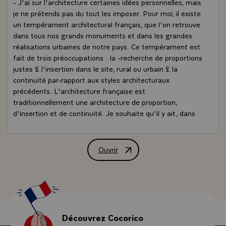
- J'ai sur l'architecture certaines idées personnelles, mais
je ne prétends pas du tout les imposer. Pour moi, il existe
un tempérament architectural français, que l'on retrouve
dans tous nos grands monuments et dans les grandes
réalisations urbaines de notre pays. Ce tempérament est
fait de trois préoccupations : la -recherche de proportions
justes £ l'insertion dans le site, rural ou urbain £ la
continuité par-rapport aux styles architecturaux
précédents. L'architecture française est
traditionnellement une architecture de proportion,
d'insertion et de continuité. Je souhaite qu'il y ait, dans
les années qui viennent, une grande architecture
française qui affirme ce caractère.\
QUESTION.- Ce souci de mesure, cette "humilité",
Ouvrir
Interview de M. Valéry Giscard d'Estai
disiez-vous dans votre discours de 1977 à l'UNESCO, ne
pensez-vous pas qu'ils puissent peser sur l'architecture
et freiner son originalité ? Comment empêcher que cette
attitude ne devienne purement passéiste, ne bride
l'invention, ne se contente de restauration ou de pastiche
?
Découvrez Cocorico
- LE PRESIDENT.- Il faut distinguer la restauration des