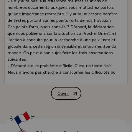
- Il n'y aura pas, à la différence d'autres réunions de
nombreux documents auxquels vous n'attachez parfois
qu'une importance restreinte. Il y aura un certain nombre
de textes portant sur les points forts de nos travaux.\
Ces points forts, quels sont-ils ? D'abord, la déclaration
que nous publierons sur la situation au Proche-Orient, et
l'action à conduire pour la -recherche d'une paix juste et
globale dans cette région si sensible et si tourmentée du
monde. On peut à son sujet faire les trois observations
suivantes.
- D'abord sur ce problème difficile. C'est un texte clair.
Nous n'avons pas cherché à contourner les difficultés ou
à nous en échapper, mais au contraire à définir clairement
les positions de la Communauté_européenne. C'est
ensuite un texte qui s'efforce de faire apparaître que
Ouvrir
Conférence de presse de M. Valéry Gisc
l'Europe a une position juste et équilibrée. Juste, c'est-à-
dire qu'elle prend en considération les aspects de justice,
les droits des peuples qui vivent dans cette région.
Equilibrée, puisqu'elle tient _compte de l'ensemble des
droits et des intérêts des parties en présence. Elle
s'efforce de décrire les conséquences des deux droits