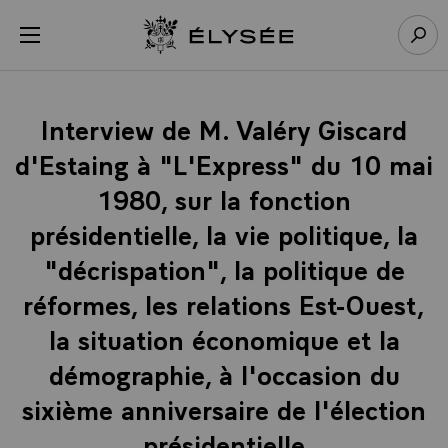
Panneau de gestion des cookies
menu
Retour à l’accueil Élysée
Rech
Interview de M. Valéry Giscard
d'Estaing à "L'Express" du 10 mai
1980, sur la fonction
présidentielle, la vie politique, la
"décrispation", la politique de
réformes, les relations Est-Ouest,
la situation économique et la
démographie, à l'occasion du
sixième anniversaire de l'élection
présidentielle