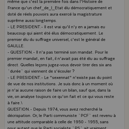
même que c'est la première fois dans l'Histoire de
France qu'un chef_de_l_Etat élu démocratiquement et
doté de réels pouvoirs aura exercé la magistrature
suprême aussi longtemps.
- LE PRESIDENT.- Il est vrai qu'il n'y en a jamais eu
beaucoup qui aient été élus démocratiquement. Le
premier élu du suffrage universel, c'est le général de
GAULLE.
- QUESTION.- Il n'a pas terminé son mandat. Pour le
premier mandat, en fait, il n'avait pas été élu au suffrage
direct. Quelles leçons jugez-vous devoir tirer des six ans
`durée` qui viennent de s'écouler ?
- LE PRESIDENT.- Le "sexennat" n'existe pas du point
de vue de nos institutions. Je suis donc à un moment où
je n'ai aucune raison de faire un bilan, sauf que, dans la
vie, on analyse toujours ce qu'on fait et ce qui vous reste
à faire.\
QUESTION.- Depuis 1974, vous avez recherché la
décrispation. Or, le Parti communiste `PCF` est revenu à
une attitude comparable à celle de 1950 - 1955, sans
pour autant que le Parti socialiste `PS` ait vraiment