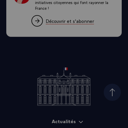
initiatives citoyennes qui font rayonner la
France !
Découvrir et s'abonner
Haut d
Actualités
Plan du site