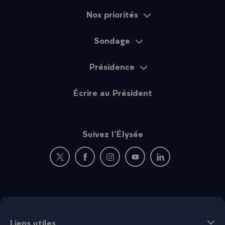
Nos priorités
Sondage
Présidence
Écrire au Président
Suivez l’Élysée
Nouvelle fenêtre : rejoignez-nous sur Twitter
Nouvelle fenêtre : rejoignez-nous sur Fac
Nouvelle fenêtre : rejoignez-nous 
Nouvelle fenêtre : rejoigne
Nouvelle fenêtre : 
Liens utiles