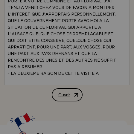
PORTE A VOTRE COMMUNE ET AU FLORIVAL. J'AI
TENU A VENIR CHEZ VOUS DE FACON A MONTRER
L'INTERET QUE J'APPORTAIS PERSONNELLEMENT,
QUE LE GOUVERNEMENT PORTE AVEC MOI A LA
SITUATION DE CE FLORIVAL QUI APPORTE A
L'ALSACE QUELQUE CHOSE D'IRREMPLACABLE ET
QUI DOIT ETRE CONSERVE, QUELQUE CHOSE QUI
APPARTIENT, POUR UNE PART, AUX VOSGES, POUR
UNE PART AUX PAYS RHENANS ET QUE LA
RENCONTRE DES UNES ET DES AUTRES NE SUFFIT
PAS A RESUMER.
- LA DEUXIEME RAISON DE CETTE VISITE A
GUEBWILLER, C'EST QUE JE TENAIS A ME RENDRE
COMPTE PERSONNELLEMENT - ET NON SEULEMENT
MOI-MEME MAIS LES MINISTRES QUI
Ouvrir
ALLOCUTION PRONONCEE PAR M. VA
M'ACCOMPAGNENT : M. LE MINISTRE DE
L'INTERIEUR `CHRISTIAN BONNET`, LE DELEGUE A
L'AMENAGEMENT DU TERRITOIRE QUE J'AI TENU A
AMENER ICI AVEC MOI - DE LA SITUATION
ECONOMIQUE PRESENTE ET FUTURE DE VOTRE
VILLE. AU-SEIN D'UNE REGION QUI EST ACTIVE DU