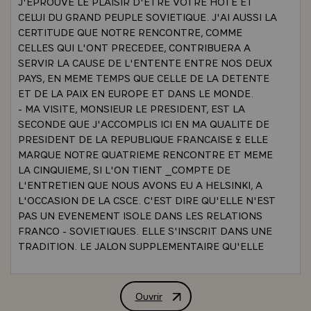
J'EPROUVE LE PLAISIR D'ETRE VOTRE HOTE ET
CELUI DU GRAND PEUPLE SOVIETIQUE. J'AI AUSSI LA
CERTITUDE QUE NOTRE RENCONTRE, COMME
CELLES QUI L'ONT PRECEDEE, CONTRIBUERA A
SERVIR LA CAUSE DE L'ENTENTE ENTRE NOS DEUX
PAYS, EN MEME TEMPS QUE CELLE DE LA DETENTE
ET DE LA PAIX EN EUROPE ET DANS LE MONDE.
- MA VISITE, MONSIEUR LE PRESIDENT, EST LA
SECONDE QUE J'ACCOMPLIS ICI EN MA QUALITE DE
PRESIDENT DE LA REPUBLIQUE FRANCAISE £ ELLE
MARQUE NOTRE QUATRIEME RENCONTRE ET MEME
LA CINQUIEME, SI L'ON TIENT _COMPTE DE
L'ENTRETIEN QUE NOUS AVONS EU A HELSINKI, A
L'OCCASION DE LA CSCE. C'EST DIRE QU'ELLE N'EST
PAS UN EVENEMENT ISOLE DANS LES RELATIONS
FRANCO - SOVIETIQUES. ELLE S'INSCRIT DANS UNE
TRADITION. LE JALON SUPPLEMENTAIRE QU'ELLE
AJOUTE PREND SA PLEINE SIGNIFICATION PAR-
RAPPORT AU PASSE QU'ELLE CONSACRE ET PAR-
RAPPORT A L'AVENIR QU'ELLE PREPARE. ELLE
Ouvrir
DISCOURS DE M. VALERY GISCARD 
EXPRIME UNE CONTINUITE. ELLE ANNONCE UN