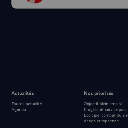
POLITIQUE,
- SI J'AVA
QUESTIONS 
L'AVENIR E
LA FRANCE
QUESTION 
VITALITE E
MONDE. CE 
FRANCE ET
M'INTERRO
POLITIQUE
-\
E. DE LA T
Actualités
Nos priorités
Plan du site
TOUTES LE
Toute l'actualité
Objectif plein emploi
MAIS ENFIN
Agenda
Progrès et service publi
CHOMAGE ET
Ecologie, combat du siè
PRESIDENCE
Action européenne
NATIONALE