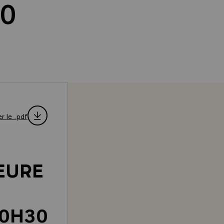
30
r le .pdf
HEURE
20H30