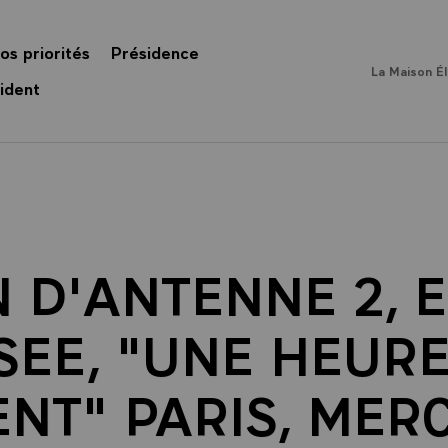
os priorités
Présidence
La Maison É
ident
 D'ANTENNE 2, 
YSEE, "UNE HEURE
NT" PARIS, MER