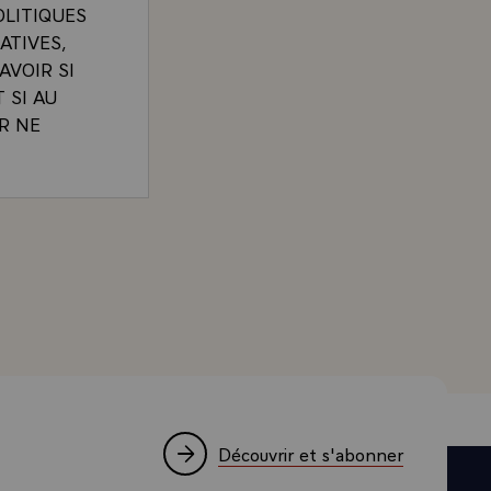
OLITIQUES
ATIVES,
AVOIR SI
 SI AU
R NE
LA
DE CETTE
IRECT DE L'ELYSEE, "UNE HEURE AVEC LE PRESIDEN
CELLES
ATS SUR DE
PARCE QUE
E SOIN DE
UT ET CE
FRANCE. OR,
Découvrir et s'abonner
 DEBAT