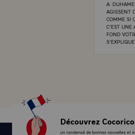
A. DUHAME
AGISSENT D
COMME SI O
C'EST UNE 
FOND VOTR
S'EXPLIQUE
- LE PRESI
POLITIQUE
- JE VOUS 
EMISSION £
AUXQUELLES
GRANDS SUJ
D'INFORMAT
JE CROIS 
DIRECTEMEN
CONDUIRE L
Découvrez Cocorico
QU'IL PREV
JE VOUS DI
un condensé de bonnes nouvelles et ini