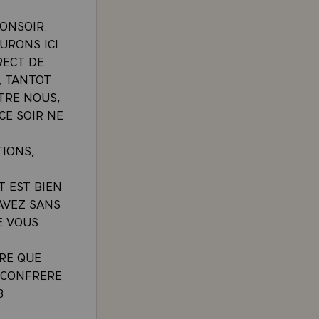
BONSOIR.
URONS ICI
RECT DE
, TANTOT
TRE NOUS,
CE SOIR NE
E
TIONS,
 EST BIEN
AVEZ SANS
E VOUS
URE QUE
 CONFRERE
3