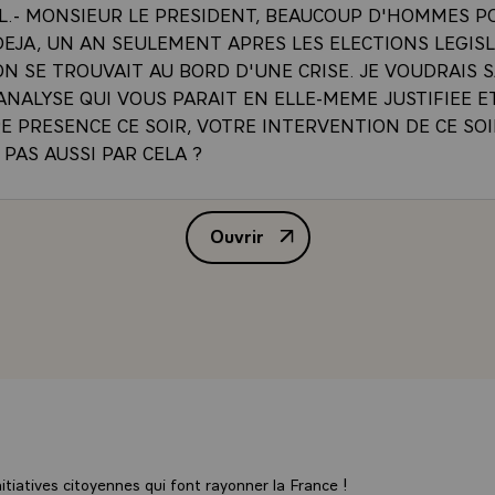
L.- MONSIEUR LE PRESIDENT, BEAUCOUP D'HOMMES P
EJA, UN AN SEULEMENT APRES LES ELECTIONS LEGISL
N SE TROUVAIT AU BORD D'UNE CRISE. JE VOUDRAIS S
ANALYSE QUI VOUS PARAIT EN ELLE-MEME JUSTIFIEE ET
E PRESENCE CE SOIR, VOTRE INTERVENTION DE CE SOI
 PAS AUSSI PAR CELA ?
DENT.- VOUS VOULEZ COMMENCER TOUT DE SUITE PAR 
Ouvrir
DIRAI QUE CE N'EST PAS DANS CET ESPRIT QUE J'ABOR
EMISSION D'ANTENNE 2, EN D
 CETTE EMISSION POUR MOI N'EST PAS SEMBLABLE A 
 J'AI PARTICIPE DANS LE PASSE QUI ETAIENT DES DEB
ETS POLITIQUES £ C'EST A MES YEUX UNE EMISSION
ION ET D'EXPLICATION SUR L' _ETAT DE LA FRANCE, 
QU'IL EST IMPORTANT QUE LES FRANCAIS ENTENDENT
T DE LA BOUCHE DE CELUI AUQUEL ILS ONT CONFIE L
ES AFFAIRES DE LA FRANCE CE QU'IL SAIT, CE QU'IL VE
OIT EN CE QUI CONCERNE L' _ETAT ET L'AVENIR DE LA 
RAI QUE, POUR MOI, LES QUESTIONS DE POLITIQUE, LE
tiatives citoyennes qui font rayonner la France !