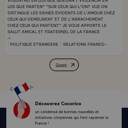
LOS QUE PARTEN" "SUR CEUX QUI L'ONT VUE ON
DISTINGUE LES SIGNES EVIDENTS DE L'AMOUR CHEZ
CEUX QUI DEMEURENT ET DE L'ARRACHEMENT
CHEZ CEUX QUI PARTENT" JE VOUS APPORTE LE
SALUT AMICAL ET FRATERNEL DE LA FRANCE
-\
`POLITIQUE ETRANGERE ` RELATIONS FRANCO -
MEXICAINES` LES RELATIONS INTERNATIONALES
SONT SOUVENT MALGRE LES APPARENCES DU
PROTOCOLE, TENDUES PAR LES CONFLITS
Ouvrir
ALLOCUTION PRONONCEE PAR M. VA
D'INTERET OU LES LUTTES D'INFLUENCE. CE N'EST
PAS NOTRE CAS. CAR RIEN NE SEPARE LE MEXIQUE
ET LA FRANCE. RIEN, NI MEME L'OCEAN, PUISQUE
J'ARRIVE A MEXICO A L'HEURE MEME OU JE
QUITTAIS PARIS. NI SURTOUT LES ESPRITS ET LES
COEURS. MEXICAINS ET FRANCAIS ONT LA MEME
Découvrez Cocorico
CONCEPTION DE LA DEMOCRATIE, LA MEME FIERTE
un condensé de bonnes nouvelles et
NATIONALE, MAIS AUSSI LE MEME AMOUR DE LA
initiatives citoyennes qui font rayonner la
PAIX. NOUS SOMMES DE VIEUX PAYS. NOS RACINES
France !
PLONGENT DANS LES PREMIERS AGES MYSTERIEUX