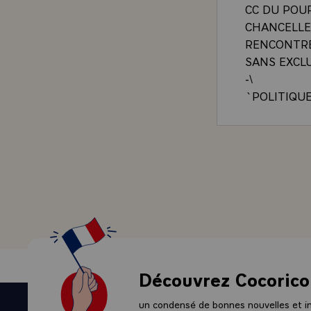
CC DU POUP
CHANCELLER
RENCONTRE
SANS EXCL
-\
`POLITIQU
GIEREK ET 
QUE LES R
DANS DE B
CHARTE DES
`DATE`, A
PAYS. LES
DEVELOPPE
LA FRANCE
COOPERATI
DES PETIT
Découvrez Cocorico
PARTICULI
PARTICULI
un condensé de bonnes nouvelles et ini