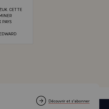
ZUK. CETTE
MINER
 PAYS
. EDWARD
ATISFACTION
ELOPPENT
NS DE LA
LA VISITE EN POLOGNE DE M. VALERY GISCARD D'E
 1975
 LES DEUX
TION AU
OLOGNE ET
TTE
_DIRECTION
URS
R
Découvrir et s'abonner
 DE