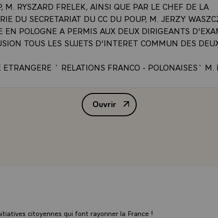
, M. RYSZARD FRELEK, AINSI QUE PAR LE CHEF DE LA
IE DU SECRETARIAT DU CC DU POUP, M. JERZY WASZC
 EN POLOGNE A PERMIS AUX DEUX DIRIGEANTS D'EXA
USION TOUS LES SUJETS D'INTERET COMMUN DES DEUX
E ETRANGERE ` RELATIONS FRANCO - POLONAISES` M
M. VALERY GISCARD D'ESTAING ONT CONSTATE AVEC S
ELATIONS POLONO - FRANCAISES BILATERALES SE DEV
Ouvrir
ONNES CONDITIONS, CONFORMEMENT AUX DISPOSITIO
COMMUNIQUE DE PRESSE SUR 
 PRINCIPES DE LA COOPERATION AMICALE DU 20 JUIN
INSI QUE DES AUTRES ARRANGEMENTS CONCLUS ENTRE
 DEUX HOMMES D'ETAT ONT PORTE UNE GRANDE ATTEN
MENT DE LA COOPERATION ECONOMIQUE ENTRE LA P
. ILS ONT EXPRIME LEUR VOLONTE D'APPROFONDIR CE
ON ET DE L'ELARGIR DANS L'AVENIR, NOTAMMENT EN
ES ET MOYENNES ENTREPRISES ET DE CERTAINS SECTE
ERS, EN CONSIDERANT QU'ELLE CONSTITUE UN FACTEU
EREMENT IMPORTANT DU DEVELOPPEMENT FAVORABLE
tiatives citoyennes qui font rayonner la France !