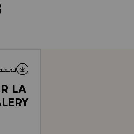
8
r le .pdf
R LA
ALERY