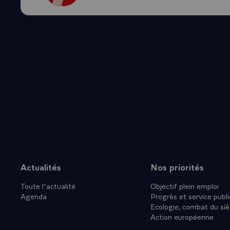
L'ENSEMBL
REVUE LES
ET M. VAL
LES DEUX 
L'APPROFO
ONT MARQU
LA MISE EN
L'ACTE FIN
CONFERENC
POUR LA C
SE POURSU
NECESSITE
QUALITATI
Actualités
Nos priorités
Plan du site
TENANT_CO
Toute l'actualité
Objectif plein emploi
ILS ONT E
Agenda
Progrès et service publi
OBJECTIFS.
Ecologie, combat du siè
DEROULEE D
Action européenne
PEUPLES D