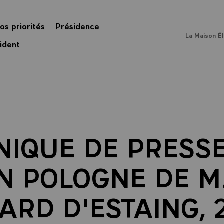
os priorités
Présidence
La Maison É
ident
IQUE DE PRESSE
EN POLOGNE DE M
ARD D'ESTAING, 