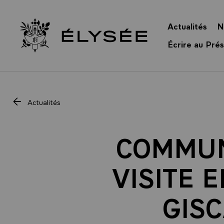
Panneau de gestion des cookies
Actualités
N
Retour à l’accueil Élysée
Écrire au Prés
Actualités
COMMUN
VISITE 
GISC