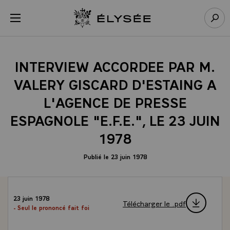
Panneau de gestion des cookies
menu
Retour à l’accueil Élysée
Rech
INTERVIEW ACCORDEE PAR M.
VALERY GISCARD D'ESTAING A
L'AGENCE DE PRESSE
ESPAGNOLE "E.F.E.", LE 23 JUIN
1978
Publié le 23 juin 1978
23 juin 1978
Télécharger le .pdf
- Seul le prononcé fait foi