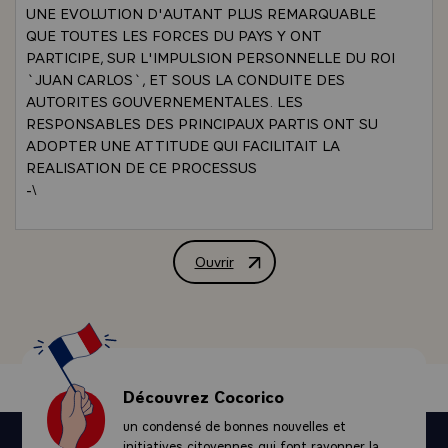
UNE EVOLUTION D'AUTANT PLUS REMARQUABLE
QUE TOUTES LES FORCES DU PAYS Y ONT
PARTICIPE, SUR L'IMPULSION PERSONNELLE DU ROI
`JUAN CARLOS`, ET SOUS LA CONDUITE DES
AUTORITES GOUVERNEMENTALES. LES
RESPONSABLES DES PRINCIPAUX PARTIS ONT SU
ADOPTER UNE ATTITUDE QUI FACILITAIT LA
REALISATION DE CE PROCESSUS
-\
`POLITIQUE ETRANGERE ` RELATIONS FRANCO -
ESPAGNOLES` QUESTION.- QUEL EST L'OBJET DE
VOTRE VISITE EN ESPAGNE ? POUR VOUS, QUELS
Ouvrir
INTERVIEW ACCORDEE PAR M. VALER
SONT LES CENTRES D'INTERET POLITIQUE DE CE
VOYAGE ET QUELS EN SONT LES ATTRAITS SUR-LE-
PLAN PERSONNEL ET NON POLITIQUE ? REPONSE.-
L'OBJET DE MA VISITE EN ESPAGNE, C'EST
D'AFFIRMER DE MANIERE ECLATANTE,
L'IMPORTANCE QUE NOUS ATTACHONS AU
Découvrez Cocorico
DEVELOPPEMENT DE TOUTE _NATURE ENTRE
un condensé de bonnes nouvelles et
L'ESPAGNE ET LA FRANCE. VOUS SAVEZ QUE LE ROI
initiatives citoyennes qui font rayonner la