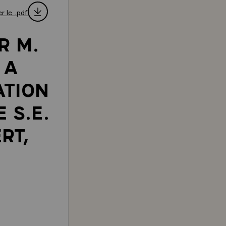
r le .pdf
R M.
 A
ATION
 S.E.
RT,