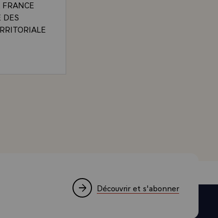
A FRANCE
 DES
ERRITORIALE
DANS LA
ICULIER.
M. VALERY GISCARD D'ESTAING, A L'OCCASION DE 
STE SUR
INS REGLER
INGERENCES
ONTRE
UITE
 LA PAIX
 SOCIAL.
TE ET LE
Découvrir et s'abonner
ERATION
ONT PAS