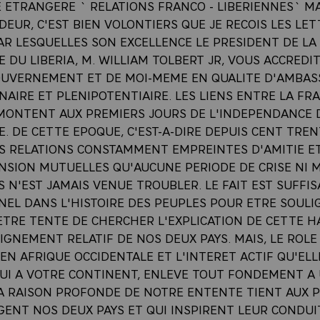
E ETRANGERE ` RELATIONS FRANCO - LIBERIENNES` 
EUR, C'EST BIEN VOLONTIERS QUE JE RECOIS LES LET
AR LESQUELLES SON EXCELLENCE LE PRESIDENT DE LA
 DU LIBERIA, M. WILLIAM TOLBERT JR, VOUS ACCREDI
UVERNEMENT ET DE MOI-MEME EN QUALITE D'AMBA
AIRE ET PLENIPOTENTIAIRE. LES LIENS ENTRE LA FRA
EMONTENT AUX PREMIERS JOURS DE L'INDEPENDANCE 
. DE CETTE EPOQUE, C'EST-A-DIRE DEPUIS CENT TREN
S RELATIONS CONSTAMMENT EMPREINTES D'AMITIE E
SION MUTUELLES QU'AUCUNE PERIODE DE CRISE NI 
S N'EST JAMAIS VENUE TROUBLER. LE FAIT EST SUFF
NEL DANS L'HISTOIRE DES PEUPLES POUR ETRE SOULI
ETRE TENTE DE CHERCHER L'EXPLICATION DE CETTE 
IGNEMENT RELATIF DE NOS DEUX PAYS. MAIS, LE ROLE
EN AFRIQUE OCCIDENTALE ET L'INTERET ACTIF QU'EL
UI A VOTRE CONTINENT, ENLEVE TOUT FONDEMENT A 
LA RAISON PROFONDE DE NOTRE ENTENTE TIENT AUX P
ENT NOS DEUX PAYS ET QUI INSPIRENT LEUR CONDUIT