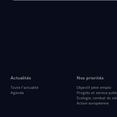
ENCORE AT
LA COMMUN
_CONCOURS
LOME
-\
`POLITIQU
BILATERAL
L'OUVERTU
FRANCAISE
ET DONT VO
D'UNE OEU
PAYS. CET
Actualités
Nos priorités
Plan du site
SIGNIFICAT
Toute l'actualité
Objectif plein emploi
COMMUNAU
Agenda
Progrès et service publi
`CEDEAO` 
Ecologie, combat du siè
ET ANGLOP
Action européenne
CESSE D'E
QUE LES P