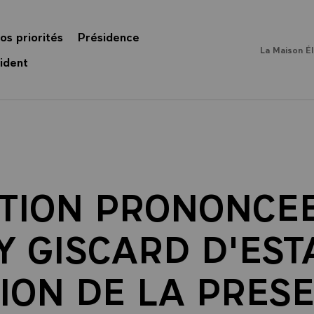
os priorités
Présidence
La Maison É
ident
TION PRONONCEE
Y GISCARD D'ESTA
ION DE LA PRES