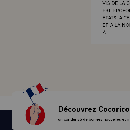
VIS DE LA
EST PROFO
ETATS, A C
ET A LA N
-\
`POLITIQU
L'AFFIRMAT
SITUATION 
C'EST POUR
SON PROFO
EUX-MEMES
EXTERIEUR
L'ENTIERE 
SECULAIRE
ET A LA SE
Découvrez Cocorico
CETTE COM
DEVELOPPE
un condensé de bonnes nouvelles et ini
DEJA FECON