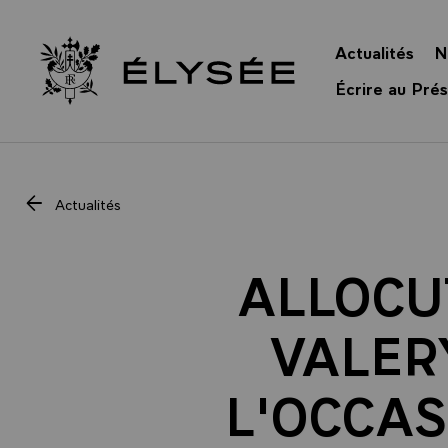
Panneau de gestion des cookies
Actualités
N
Retour à l’accueil Élysée
Écrire au Prés
Actualités
ALLOCU
VALER
L'OCCAS