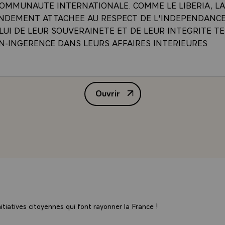
 COMMUNAUTE INTERNATIONALE. COMME LE LIBERIA, L
NDEMENT ATTACHEE AU RESPECT DE L'INDEPENDANCE
ELUI DE LEUR SOUVERAINETE ET DE LEUR INTEGRITE T
ON-INGERENCE DANS LEURS AFFAIRES INTERIEURES
E ETRANGERE ` RELATIONS FRANCO - LIBERIENNES`
ION ET L'APPLICATION DE CES PRINCIPES PRENNENT, 
Ouvrir
ACTUELLE DE L'AFRIQUE, UN RELIEF NOUVEAU ET PART
ALLOCUTION PRONONCEE PAR 
 EN ASSURER LE STRICT RESPECT QUE LA FRANCE INSI
ND DESIR ET SA FERME VOLONTE DE VOIR LES AFRICA
 LEURS PROPRES AFFAIRES A L'ABRI DE TOUTES LES 
ES. NOUS SAVONS QUE CETTE MANIERE DE VOIR RENC
APPROBATION DU LIBERIA. CAR, VOTRE LIGNE DE COND
 MONTRE L'IMPORTANCE QUE VOTRE NATION ATTACHE A
CURITE, INDISPENSABLES AU PROGRES ECONOMIQUE ET
MUNAUTE DE VUES DOIT FACILITER AUSSI LA POURSUI
MENT, ENTRE LA FRANCE ET LE LIBERIA, D'UNE COOP
tiatives citoyennes qui font rayonner la France !
DE. CAR, JE SUIS CONSCIENT QUE NOS RELATIONS N'