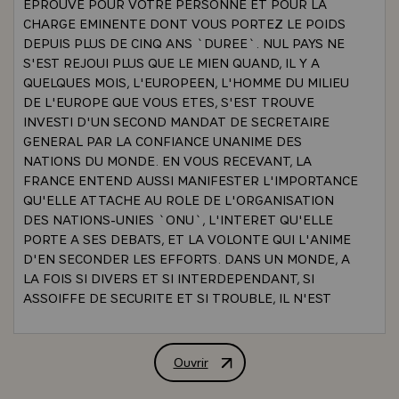
EPROUVE POUR VOTRE PERSONNE ET POUR LA
CHARGE EMINENTE DONT VOUS PORTEZ LE POIDS
DEPUIS PLUS DE CINQ ANS `DUREE`. NUL PAYS NE
S'EST REJOUI PLUS QUE LE MIEN QUAND, IL Y A
QUELQUES MOIS, L'EUROPEEN, L'HOMME DU MILIEU
DE L'EUROPE QUE VOUS ETES, S'EST TROUVE
INVESTI D'UN SECOND MANDAT DE SECRETAIRE
GENERAL PAR LA CONFIANCE UNANIME DES
NATIONS DU MONDE. EN VOUS RECEVANT, LA
FRANCE ENTEND AUSSI MANIFESTER L'IMPORTANCE
QU'ELLE ATTACHE AU ROLE DE L'ORGANISATION
DES NATIONS-UNIES `ONU`, L'INTERET QU'ELLE
PORTE A SES DEBATS, ET LA VOLONTE QUI L'ANIME
D'EN SECONDER LES EFFORTS. DANS UN MONDE, A
LA FOIS SI DIVERS ET SI INTERDEPENDANT, SI
ASSOIFFE DE SECURITE ET SI TROUBLE, IL N'EST
GUERE DE CONFLIT OU DE PROBLEME DONT LES
NATIONS-UNIES N'AIENT A CONNAITRE. SANS
DOUTE L'ACTION QUE CELLES-CI PEUVENT
Ouvrir
ALLOCUTION DE M. VALERY GISCARD
ENTREPRENDRE N'EST-ELLE PAS TOUJOURS
IMMEDIATEMENT DECISIVE. AINSI QUE VOUS AIMEZ