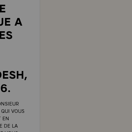
E
UE A
ES
ESH,
6.
ONSIEUR
S QUI VOUS
T EN
E DE LA