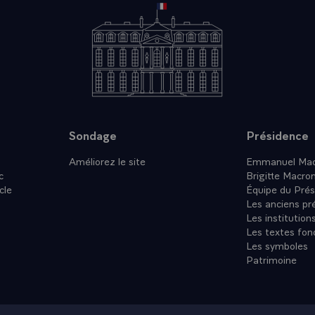
RITE DU PEUPLE BENGALAISÕ¿\
Sondage
Présidence
Améliorez le site
Emmanuel Mac
c
Brigitte Macro
cle
Équipe du Prés
Les anciens pr
Les institution
Les textes fon
Les symboles
Patrimoine