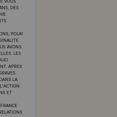
ME VOUS
ANS, DES
HIE
NTS
ONS, POUR
GINALITE
OUS AVONS
LLES. LES
OUCI
NT. APRES
 GRAVES
DANS LA
L'ACTION
NS ET
 FRANCE
RELATIONS