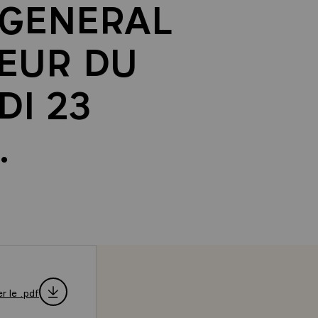
 GENERAL
EUR DU
DI 23
.
r le .pdf