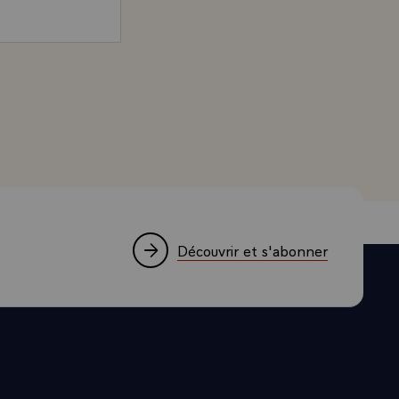
UE
S POUR
 PRESIDENT DE LA REPUBLIQUE A L'OCCASION DE
 REVIENT.
T LE
DANS LES
SION ET DE
TIONALE.
NNE AUSSI
ONNE NOUS
IONS, TANT
Découvrir et s'abonner
E ET LA
 VOTRE
EXCELLENCE
E
TE
ONHEUR ET