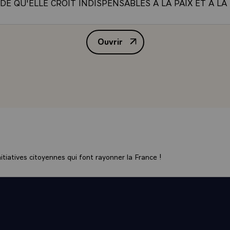
E QU'ELLE CROIT INDISPENSABLES A LA PAIX ET A LA
 DE LA REGION. C'EST DANS CET ESPRIT QU'ELLE SAL
UI LE SUCCES DES EFFORTS DEPLOYES PAR VOTRE PAY
Ouvrir
SON INDEPENDANCE, DIVERSIFIER SES RELATIONS
ALLOCUTION DE MONSIEUR LE
NALES ET OCCUPER DANS LE MONDE LA PLACE QUI LUI
UX MEMES IDEAUX DE PAIX ET D'EQUITE, LA FRANCE E
H ONT L'UN ET L'AUTRE LA VOLONTE D'INTRODUIRE 
ENTRE NATIONS, UN ESPRIT NOUVEAU DE COMPREHEN
ION EN_VUE D'UNE MEILLEURE COOPERATION INTERNA
INATION A PARIS, MONSIEUR L'AMBASSADEUR, ME DO
N DE VOUS DIRE LA CONSIDERATION QUE VOTRE PERS
USSI TROUVEREZ-VOUS DANS L'EXERCIE DE VOS FONCT
 MOI-MEME QUE DE MON GOUVERNEMENT, TOUTE L'AID
tiatives citoyennes qui font rayonner la France !
SION PROPRES A FACILITER L'ACCOMPLISSEMENT DE
ION. VEUILLEZ, JE VOUS PRIE, TRANSMETTRE A SON 
DAT MOHAMMED SAYEM, PRESIDENT DE LA REPUBLIQU
 DU BANGLADESH, LES ASSURANCES DE MA TRES HAU
TION AINSI QUE LES VOEUX QUE JE FORME POUR LE B