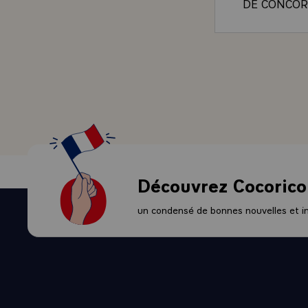
DE CONCORD
PROSPERITE
AUJOURD'H
AFFERMIR 
INTERNATIO
ATTACHES A
BANGLADES
RAPPORTS 
CONCERTAT
VOTRE NOM
L'OCCASIO
Découvrez Cocorico
INSPIRE. A
AUPRES DE
un condensé de bonnes nouvelles et ini
COMPREHEN
HAUTE MISS
M. ABU SA
POPULAIRE
CONSIDERA