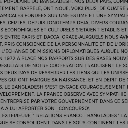
E POPULAIRE DU BANGLADESH. NOS DEUX PAYS, COM
TEMENT RAPPELE, ONT NOUE, VOICI PLUS_DE QUATRE 
 AMICALES FONDEES SUR UNE ESTIME ET UNE SYMPAT
ES. CERTES, DEPUIS LONGTEMPS DEJA, DIVERS COURA
S ECONOMIQUES ET CULTURELS S'ETAIENT ETABLIS ET
S ENTRE PARIS ET DACCA, GRACE-AUXQUELS NOUS AVI
, PRIS CONSCIENCE DE LA PERSONNALITE ET DE L'ORI
. L'ECHANGE DE MISSIONS DIPLOMATIQUES AUQUEL N
N 1972 A PLACE NOS RAPPORTS SUR DES BASES NOUVE
RESULTATS DE NOTRE COOPERATION TRADUISENT LE S
 DEUX PAYS DE RESSERRER LES LIENS QUI LES UNISSE
VES QUI ONT MARQUE SA NAISSANCE, ET EN DEPIT DE
ES, LE BANGLADESH S'EST ENGAGE COURAGEUSEMENT 
EVELOPPEMENT. LA FRANCE OBSERVE AVEC SYMPATHIE 
 _ENTREPRISE PAR VOTRE GOUVERNEMENT DANS CE SE
A A LUI APPORTER SON _CONCOURSÕ\
E EXTERIEURE ` RELATIONS FRANCO - BANGLADIES` LA
QUE SE CONSOLIDENT DANS LE SOUS-CONTINENT LES 