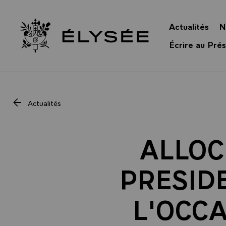
Panneau de gestion des cookies
Actualités
N
Retour à l’accueil Élysée
Écrire au Prés
Actualités
ALLOC
PRESID
L'OCCA