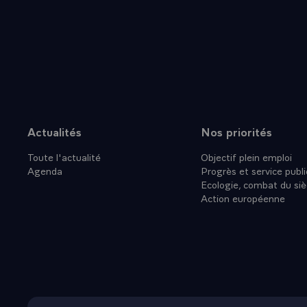
LA PROSPE
Actualités
Nos priorités
Plan du site
Toute l'actualité
Objectif plein emploi
Agenda
Progrès et service publi
Ecologie, combat du siè
Action européenne