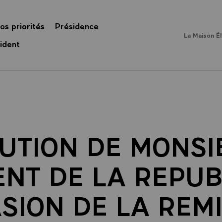
os priorités
Présidence
La Maison É
ident
UTION DE MONSI
ENT DE LA REPUB
SION DE LA REM