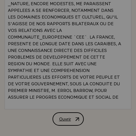
_NATURE, ENCORE MODESTES, ME PARAISSENT
APPELEES A SE RENFORCER, NOTAMMENT DANS
LES DOMAINES ECONOMIQUES ET CULTUREL, QU'IL
S'AGISSE DE NOS RAPPORTS BILATERAUX OU DE
VOS RELATIONS AVEC LA
COMMUNAUTE_EUROPEENNE `CEE`. LA FRANCE,
PRESENTE DE LONGUE DATE DANS LES CARAIBES, A
UNE CONNAISSANCE DIRECTE DES DIFFICILES
PROBLEMES DE DEVELOPPEMENT DE CETTE
REGION DU MONDE. ELLE SUIT AVEC UNE
SYMPATHIE ET UNE COMPREHENSION
PARTICULIERES LES EFFORTS DE VOTRE PEUPLE ET
DE VOTRE GOUVERNEMENT, SOUS LA CONDUITE DU
PREMIER MINISTRE, M. ERROL BARROW, POUR
ASSURER LE PROGRES ECONOMIQUE ET SOCIAL DE
LA BARBADE ET L'AMELIORATION DU BIEN-ETRE DE
SES HABITANTS. C'EST DANS LE MEME ESPRIT QUE
NOTRE GOUVERNEMENT ET JE LE CROIS, NOS
Ouvrir
ALLOCUTION DE MONSIEUR LE PRES
ENTREPRISES SONT DISPOSES, SI VOUS LE
SOUHAITEZ, A FAIRE BENEFICIER VOTRE PAYS DE