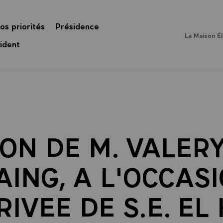
os priorités
Présidence
La Maison É
ident
ON DE M. VALER
AING, A L'OCCAS
RIVEE DE S.E. EL