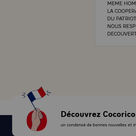
MEME HOMM
LA COOPER
DU PATRIO
NOUS RESPE
DECOUVERT
POUR NOUS
RENDANT H
J'ADRESSE 
COMBIEN L
CARACTERE
EN EPROUV
SENTE CHA
PRESIDENT.
Découvrez Cocorico
un condensé de bonnes nouvelles et ini