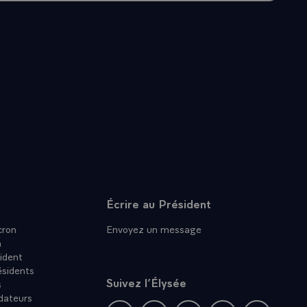
Écrire au Président
ron
Envoyez un message
n
ident
ésidents
Suivez l’Élysée
s
dateurs