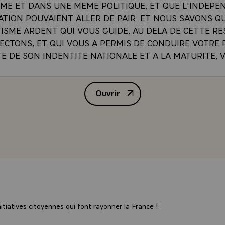
E ET DANS UNE MEME POLITIQUE, ET QUE L'INDEPE
ATION POUVAIENT ALLER DE PAIR. ET NOUS SAVONS Q
TISME ARDENT QUI VOUS GUIDE, AU DELA DE CETTE R
CTONS, ET QUI VOUS A PERMIS DE CONDUIRE VOTRE P
E DE SON INDENTITE NATIONALE ET A LA MATURITE, 
 UN AMI PROFONDEMENT FIDELE. PERMETTEZ-DONC,
OMMAGE A L'HOMME D'ETAT, QUE CE SOIT A L'AMI QU
Ouvrir
MES VOEUX DE BIENVENUE. LAISSEZ-MOI VOUS DIRE AU
ALLOCUTION DE M. VALERY GI
A GRACIEUSE PRESENCE DE MADAME AHIDJO SOULIGNE
 AMICAL DE CETTE RENCONTRE, ET AJOUTE AU PLAISI
ONS. ET JE SOUHAITE AUSSI QUE LE PEUPLE CAMEROU
LEUREUSEMENT ASSOCIE A L'ACCUEIL QUE LA FRANCE 
 VIVE LA REPUBLIQUE UNIE DU CAMEROUN¿\
tiatives citoyennes qui font rayonner la France !