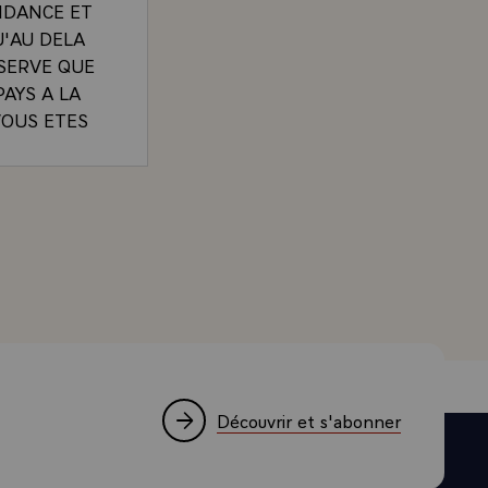
NDANCE ET
U'AU DELA
ESERVE QUE
AYS A LA
VOUS ETES
 EN
E
SSI
SCARD D'ESTAING, A L'OCCASION DE L'ARRIVEE DE
 LE
R QUE NOUS
NAIS SE
FAIT A SON
Découvrir et s'abonner