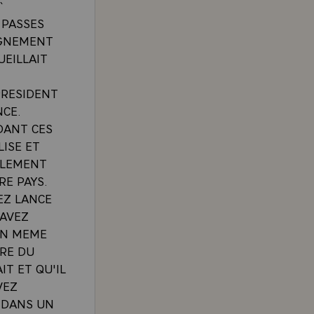
`
 PASSES
IGNEMENT
UEILLAIT
PRESIDENT
CE.
NDANT CES
LISE ET
ULEMENT
RE PAYS.
EZ LANCE
 AVEZ
 EN MEME
IRE DU
IT ET QU'IL
VEZ
 DANS UN