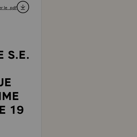
r le .pdf
 S.E.
UE
MME
E 19