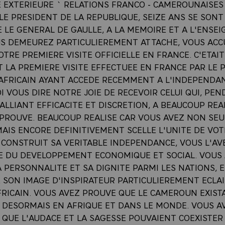
E EXTERIEURE ` RELATIONS FRANCO - CAMEROUNAISES
E PRESIDENT DE LA REPUBLIQUE, SEIZE ANS SE SONT
E LE GENERAL DE GAULLE, A LA MEMOIRE ET A L'ENSE
US DEMEUREZ PARTICULIEREMENT ATTACHE, VOUS ACC
VOTRE PREMIERE VISITE OFFICIELLE EN FRANCE. C'ETAIT
 LA PREMIERE VISITE EFFECTUEE EN FRANCE PAR LE 
 AFRICAIN AYANT ACCEDE RECEMMENT A L'INDEPENDAN
I VOUS DIRE NOTRE JOIE DE RECEVOIR CELUI QUI, PE
 ALLIANT EFFICACITE ET DISCRETION, A BEAUCOUP REA
PROUVE. BEAUCOUP REALISE CAR VOUS AVEZ NON SE
MAIS ENCORE DEFINITIVEMENT SCELLE L'UNITE DE VOT
 CONSTRUIT SA VERITABLE INDEPENDANCE, VOUS L'AV
IE DU DEVELOPPEMENT ECONOMIQUE ET SOCIAL. VOUS
A PERSONNALITE ET SA DIGNITE PARMI LES NATIONS,
 SON IMAGE D'INSPIRATEUR PARTICULIEREMENT ECLA
RICAIN. VOUS AVEZ PROUVE QUE LE CAMEROUN EXISTA
 DESORMAIS EN AFRIQUE ET DANS LE MONDE. VOUS A
QUE L'AUDACE ET LA SAGESSE POUVAIENT COEXISTER