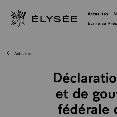
Panneau de gestion des cookies
Actualités
N
Retour à l’accueil Élysée
Écrire au Prés
Actualités
Déclarati
et de go
fédérale 