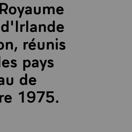
u Royaume
d'Irlande
on, réunis
es pays
eau de
re 1975.