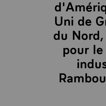
d'Amériq
Uni de G
du Nord, 
pour l
indus
Ramboui