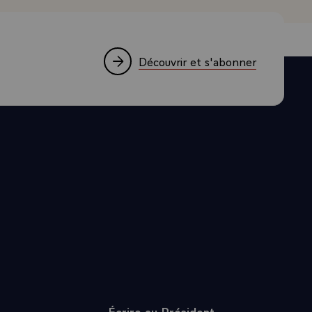
 NOTRE
OMPLIS,
VONS
E A
Découvrir et s'abonner
E
E DE
RTANT CE
E
ER LE
CE STABLE
TION QUE
AIRES ET
SSONS PAS
LITIQUES LA
AS QUE LA
AMBEE
Écrire au Président