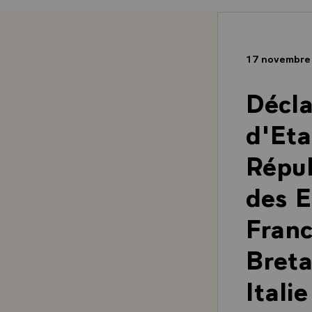
17 novembre
Décl
d'Eta
Répub
des E
Franc
Breta
Itali