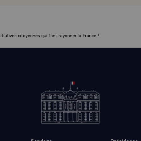
ET DES GRAVES PROBLEMES DE L'ENERGIE. LE BUT DE
 ETE D'EXAMINER LES PROGRES QUE NOUS AVONS ACC
IER PLUS PRECISEMENT LES PROBLEMES QUE NOUS DE
ET DE FIXER LA DIRECTION QUE NOUS AURONS A SUIVR
5 - LA TACHE LA PLUS URGENTE CONSISTE A ASSURER L
tiatives citoyennes qui font rayonner la France !
ENT DE NOS ECONOMIES ET A REDUIRE LE GASPILLAG
S HUMAINES QUE PROVOQUE LE CHOMAGE. EN CONFO
NT, IL EST ESSENTIEL D'EVITER LE DECHAINEMENT D
 FORCES INFLATIONNISTES QUI METTRAIENT EN DANG
CETTE REPRISE. L'OBJECTIF DOIT ETRE UNE CROISSAN
E. AINSI, LA CONFIANCE DES CONSOMMATEURS ET DES
S SERA-T-ELLE RETABLIE. 6 - NOUS AVONS LA CONVIC
IQUES ACTUELLES SONT COMPATIBLES ET COMPLEMENT
DRESSEMENT EST BIEN ENGAGE. NOUS N'EN RECONNAI
ESOIN DE RESTER VIGILANTS ET DE GARDER A NOS PO
D'ADAPTATION NECESSAIRE. NOUS NE PERMETTRONS P
CHOUE. NOUS N'ACCEPTERONS PAS UNE NOUVELLE FL
N\
Sondage
Présidence