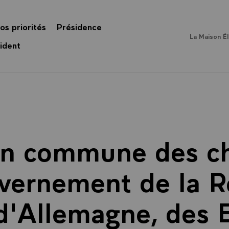
os priorités
Présidence
La Maison É
ident
on commune des ch
uvernement de la R
d'Allemagne, des 