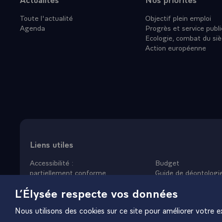
`POLITIQU
Toute l'actualité
Objectif plein emploi
DEFINIR L
Agenda
Progrès et service publi
DOMAINES 
Ecologie, combat du siè
DES MATIER
Action européenne
DES PROGR
ECONOMIES
L'AUGMENT
SYSTEME D
DES PRIX.
PROTECTION
PRINCIPAL
PRINCIPES
Liens utiles
EVITENT D
Accessibilité :
Budget
APPORTER 
partiellement conforme
Guide de déontologi
PAYS, AVE
Données personnelles
Nous rejoindre
L’Élysée respecte vos données
Mentions légales
Plan du site
SOCIAL ET 
Gestion des cookies
MATIERE D
Nous utilisons des cookies sur ce site pour améliorer votre ex
DEFICITS 