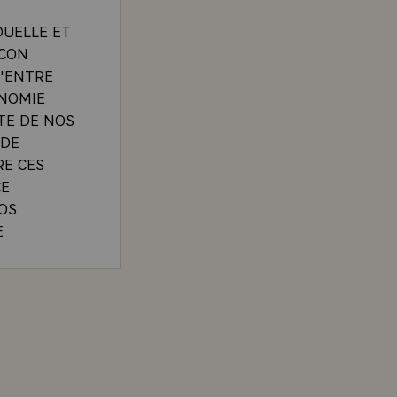
DUELLE ET
ACON
D'ENTRE
ONOMIE
ITE DE NOS
NDE
RE CES
CE
OS
E
TRUCTIF
NT ILS
'Etat et de gouvernement de la République fédérale d'Al
 ET
SONT
FLATION