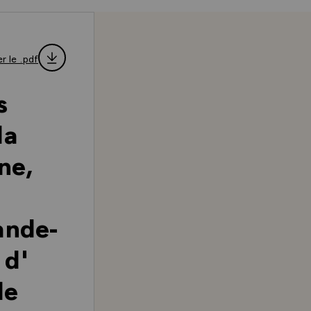
r le .pdf
s
la
ne,
ande-
 d'
le