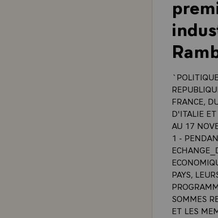
prem
indus
Ramb
`POLITIQU
REPUBLIQU
FRANCE, D
D'ITALIE E
AU 17 NOV
1 - PENDA
ECHANGE_D
ECONOMIQU
PAYS, LEUR
PROGRAMME
SOMMES RE
ET LES ME