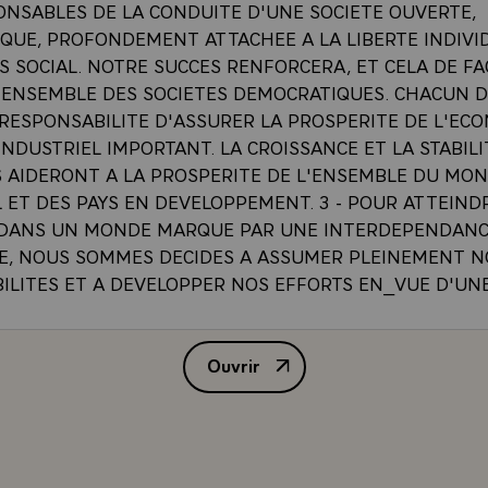
ONSABLES DE LA CONDUITE D'UNE SOCIETE OUVERTE,
QUE, PROFONDEMENT ATTACHEE A LA LIBERTE INDIVI
S SOCIAL. NOTRE SUCCES RENFORCERA, ET CELA DE F
 L'ENSEMBLE DES SOCIETES DEMOCRATIQUES. CHACUN 
 RESPONSABILITE D'ASSURER LA PROSPERITE DE L'EC
INDUSTRIEL IMPORTANT. LA CROISSANCE ET LA STABIL
 AIDERONT A LA PROSPERITE DE L'ENSEMBLE DU MO
 ET DES PAYS EN DEVELOPPEMENT. 3 - POUR ATTEIND
 DANS UN MONDE MARQUE PAR UNE INTERDEPENDAN
E, NOUS SOMMES DECIDES A ASSUMER PLEINEMENT N
ILITES ET A DEVELOPPER NOS EFFORTS EN_VUE D'UN
ON INTERNATIONALE ACCRUE ET D'UN DIALOGUE CONS
 LES PAYS, DEPASSANT LES DISPARITES DE LEUR
Ouvrir
MENT ECONOMIQUE, L'INEGALITE DES RESSOURCES DO
Déclaration commune des chefs d
 ET LES DIFFERENCES DE LEURS SYSTEMES POLITIQUES
 EXTERIEURE` 4 - LES DEMOCRATIES INDUSTRIELLES 
A VENIR A BOUT DU HAUT DEGRE DE CHOMAGE, DE L'IN