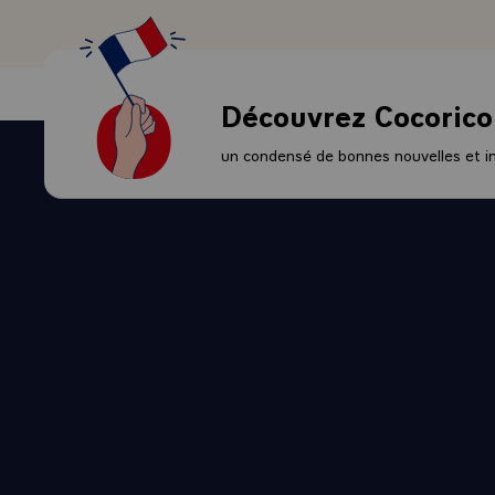
FELICITATI
SOUHAITE Q
INVESTISS
MINISTRE 
Découvrez Cocorico
ESTHETIQUE
FRANCAISE,
un condensé de bonnes nouvelles et ini
CONTEMPOR
=TRANSPOR
REALISATIO
COLLABORAT
COMMERCE 
LE DEPART
L'AVEZ DIT
DEPARTEME
ET LEUR V
DANS LES D
NOUVEAU D
PROCEDURE