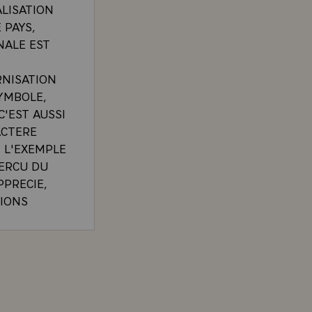
LISATION
 PAYS,
NALE EST
RNISATION
YMBOLE,
C'EST AUSSI
ACTERE
 L'EXEMPLE
PERCU DU
PPRECIE,
SIONS
N
ENT DU
SEIN DE
SCARD D'ESTAING, A L'OCCASION DE L'ESCALE INA
, CE QUI
SSENTIES
C MES