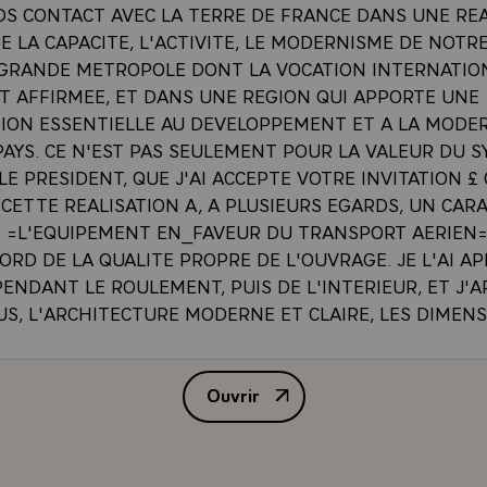
DS CONTACT AVEC LA TERRE DE FRANCE DANS UNE REA
 LA CAPACITE, L'ACTIVITE, LE MODERNISME DE NOTRE
GRANDE METROPOLE DONT LA VOCATION INTERNATIO
T AFFIRMEE, ET DANS UNE REGION QUI APPORTE UNE
ION ESSENTIELLE AU DEVELOPPEMENT ET A LA MODE
PAYS. CE N'EST PAS SEULEMENT POUR LA VALEUR DU S
E PRESIDENT, QUE J'AI ACCEPTE VOTRE INVITATION £ 
CETTE REALISATION A, A PLUSIEURS EGARDS, UN CAR
. =L'EQUIPEMENT EN_FAVEUR DU TRANSPORT AERIEN=
ORD DE LA QUALITE PROPRE DE L'OUVRAGE. JE L'AI A
 PENDANT LE ROULEMENT, PUIS DE L'INTERIEUR, ET J'A
S, L'ARCHITECTURE MODERNE ET CLAIRE, LES DIMEN
SES, LA CONCEPTION ORIGINALE QUI PERMETTRA SO
 PAR ETAPES AU_FUR_ET_A-MESURE DU DEVELOPPEM
Ouvrir
J'APPRECIE AUSSI, QUE CET AEROPORT SOIT SITUE AU-
ALLOCUTION DE M. VALERY GI
E VERTE QUE VOUS ALLEZ PRESERVER DANS LA REGION
 QUE LES CONSEQUENCES DES VOLS SERONT MOINS RE
OPULATIONS URBAINES DU VOISINAGE. J'ADRESSE DON