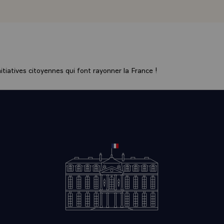
ONS AUX AUTEURS ET AUX ARTISANS DE CETTE REUSSIT
U'A L'IMAGE DE L'AEROPORT DE LYON-SATOLAS, LES 
EMENTS QUI SE REALISENT DANS NOTRE PAYS, MONSIE
DE L'EQUIPEMENT, AIENT TOUJOURS CETTE DIMENSION
 QUI FAIT PARTIE DES EXIGENCES DE NOTRE MANIERE
 ET QUI FAIT AUSSI PARTIE DES EXIGENCES DE LA QUA
tiatives citoyennes qui font rayonner la France !
AINE, MONSIEUR LE MINISTRE DE LA QUALITE_DE_LA_
TS AERIENS = FINANCEMENT PRIVE ET PUBLIC= CETTE
N EST UN EXEMPLE, D'AUTRE_PART, PARCE QU'ELLE IL
ION QUI S'EST INSTAUREE ENTRE L'ETAT, LA CHAMBRE
ET D'INDUSTRIE DE LYON, LA COMMUNAUTE URBAINE 
EMENT DU RHONE. CHACUN DANS SON DOMAINE, COM
, QU'IL S'AGISSE DES RESPONSABLES NATIONAUX,
NTAUX, MUNICIPAUX OU CONSULAIRES, ONT UNI LEU
OLONTE POUR QUE CETTE OEUVRE SOIT ACCOMPLIE E
ELAIS ET AU COUT PREVUS. CETTE SOLIDARITE SE MA
ANS LA "CONFERENCE DE REGION URBAINE" ET DANS 
S D'ELABORATION DE LA CHARTE D'AMENAGEMENT D