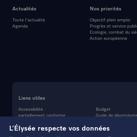
L'AGGLOME
Actualités
Nos priorités
Plan du site
VIENNENT,
Toute l'actualité
Objectif plein emploi
ELLE JUSTI
Agenda
Progrès et service publi
ACCELERES
Ecologie, combat du siè
DECENTRAL
Action européenne
PAYS. NE 
TRIBU PAY
CORRESPON
MANIFESTE
PARTICULIE
FELICITER 
DE LA COM
PRESIDENT
Liens utiles
PRESIDENT 
Accessibilité :
Budget
ET REMERCI
partiellement conforme
Guide de déontologi
PRESENTAT
Données personnelles
Nous rejoindre
L’Élysée respecte vos données
Mentions légales
Plan du site
ASSOCIE\
Gestion des cookies
=TRANSPOR