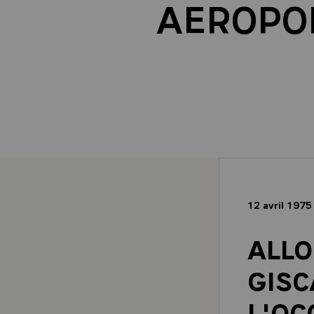
AEROPOR
12 avril 197
ALLO
GISC
L'OC