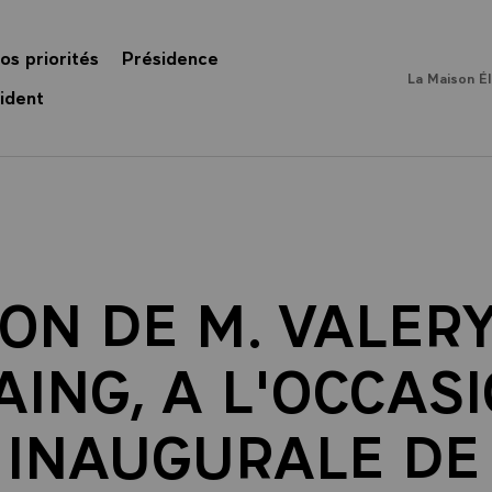
os priorités
Présidence
La Maison É
ident
ON DE M. VALER
AING, A L'OCCAS
 INAUGURALE DE