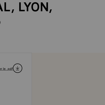
L, LYON,
5
r le .pdf