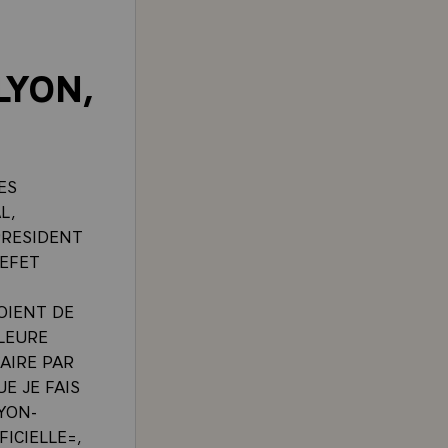
LYON,
ES
L,
PRESIDENT
REFET
OIENT DE
LLEURE
AIRE PAR
E JE FAIS
YON-
ICIELLE=,