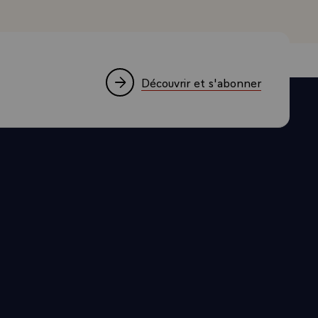
E. JE
GRANDS
UR LE
 DE VIVRE
Découvrir et s'abonner
LITE_DE_VIE
VIE\
LUSTRE LA
 DE
DE LYON ET
ME VOUS
RS MOYENS
XACTEMENT
NIFESTE A
LES
E