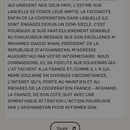
QUI UNISSENT NOS DEUX PAYS, L'ESTIME SUR
LAQUELLE SE FONDE LEUR AMITIE, LA FECONDITE
ENFIN DE LA COOPERATION DANS LAQUELLE ILS
SONT ENGAGES DEPUIS UN DEMI-SIECLE. C'EST
POURQUOI JE SUIS PARTICULIEREMENT SENSIBLE
AU CHALEUREUX MESSAGE QUE SON EXCELLENCE M.
MOHAMED DAOUD KHAN, PRESIDENT DE LA
REPUBLIQUE D'AFGHANISTAN, M'ADRESSE
AUJOURD'HUI PAR VOTRE INTERMEDIAIRE. NOUS
CONNAISSONS, ICI, SA FIDELITE AUX SOUVENIRS QUI
L'ATTACHENT A LA FRANCE ET, COMME IL L'A LUI-
MEME SOULIGNE EN DIVERSES CIRCONSTANCES,
L'INTERET QU'IL PORTE AU MAINTIEN ET AU
PROGRES DE LA COOPERATION FRANCO - AFGHANE\
LA FRANCE, DE SON COTE, SUIT AVEC UNE
SYMPATHIQUE ATTENTION L'ACTION POURSUIVIE
PAR L'AFGHANISTAN POUR AFFIRMER SON
INDEPENDANCE ET ASSURER SON DEVELOPPEMENT
DANS LA FIDELITE A SES TRADITIONS NATIONALES.
ELLE EST PRETE A SECONDER LES EFFORTS DE
Ouvrir