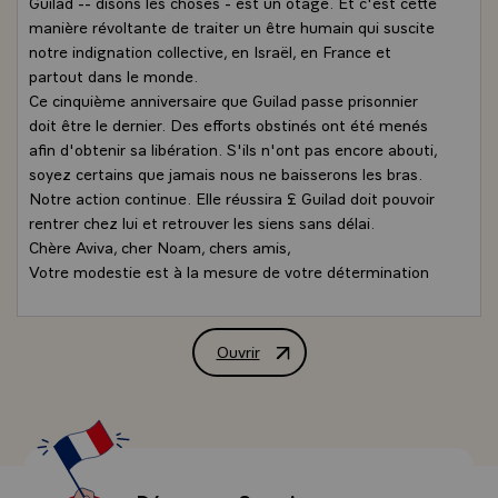
Guilad -- disons les choses - est un otage. Et c'est cette
manière révoltante de traiter un être humain qui suscite
notre indignation collective, en Israël, en France et
partout dans le monde.
Ce cinquième anniversaire que Guilad passe prisonnier
doit être le dernier. Des efforts obstinés ont été menés
afin d'obtenir sa libération. S'ils n'ont pas encore abouti,
soyez certains que jamais nous ne baisserons les bras.
Notre action continue. Elle réussira £ Guilad doit pouvoir
rentrer chez lui et retrouver les siens sans délai.
Chère Aviva, cher Noam, chers amis,
Votre modestie est à la mesure de votre détermination
mais je veux vous dire combien j'admire votre ténacité
sobre, digne, exemplaire face à l'inacceptable.
Il n'y a de votre part ni accusation, ni haine, ni rejet. Votre
Ouvrir
Message de M. Nicolas Sarkozy, Préside
combat n'a rien à voir avec l'évidente nécessité de
trouver une solution à la question palestinienne - et nous
formons en ce moment de grands espoirs à cet égard -
ou à la situation à Gaza. Votre combat, notre combat,
est avant tout humanitaire. Parce que la détention, au
secret, d'un être humain pendant plus de quatre ans est