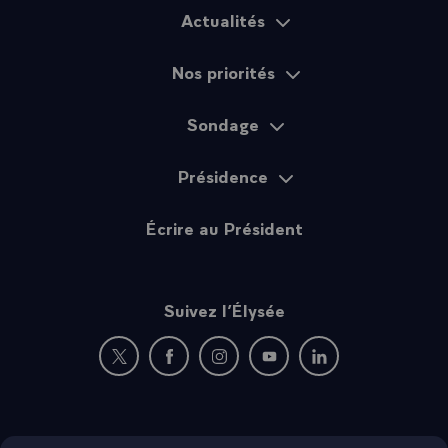
Actualités
Plan du site
Nos priorités
Sondage
Présidence
Écrire au Président
Suivez l’Élysée
Nouvelle fenêtre : rejoignez-nous sur Twitter
Nouvelle fenêtre : rejoignez-nous sur Fac
Nouvelle fenêtre : rejoignez-nous 
Nouvelle fenêtre : rejoigne
Nouvelle fenêtre : 