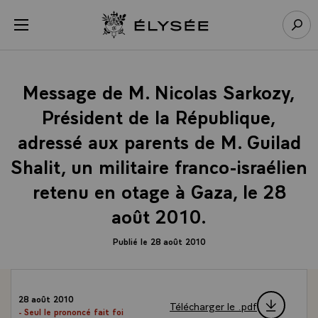
Panneau de gestion des cookies
menu
Retour à l’accueil Élysée
Rech
Message de M. Nicolas Sarkozy,
Président de la République,
adressé aux parents de M. Guilad
Shalit, un militaire franco-israélien
retenu en otage à Gaza, le 28
août 2010.
Publié le 28 août 2010
28 août 2010
Télécharger le .pdf
- Seul le prononcé fait foi