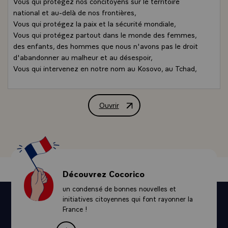
Vous qui protégez nos concitoyens sur le territoire
national et au-delà de nos frontières,
Vous qui protégez la paix et la sécurité mondiale,
Vous qui protégez partout dans le monde des femmes,
des enfants, des hommes que nous n'avons pas le droit
d'abandonner au malheur et au désespoir,
Vous qui intervenez en notre nom au Kosovo, au Tchad,
en République Centrafricaine, en Côte d'Ivoire, au Liban,
en Afghanistan,
Vous êtes le fer de lance de notre diplomatie, de notre
Ouvrir
Déclaration de M. Nicolas Sarkozy, Pré
sécurité, de notre honneur et de notre rang,
Membre permanent du Conseil de Sécurité des Nations
Unies, la France a participé à plus de la moitié des
opérations de maintien de la paix engagées par l'ONU
depuis 1948.
Défenseur de la paix et de l'idéal européens depuis 60
Découvrez Cocorico
ans, nous avons relancé l'Europe de la Défense,
un condensé de bonnes nouvelles et
conscients que le temps est venu pour les Européens
initiatives citoyennes qui font rayonner la
d'assumer une part croissante de leur sécurité. Nous
France !
avons lancé l'an dernier l'opération Atalante contre la
piraterie au large des côtes de Somalie. C'est la sécurité