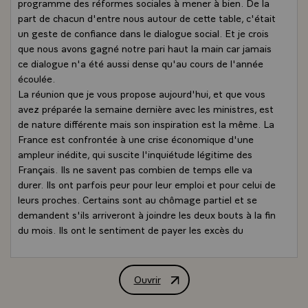
programme des réformes sociales à mener à bien. De la
part de chacun d'entre nous autour de cette table, c'était
un geste de confiance dans le dialogue social. Et je crois
que nous avons gagné notre pari haut la main car jamais
ce dialogue n'a été aussi dense qu'au cours de l'année
écoulée.
La réunion que je vous propose aujourd'hui, et que vous
avez préparée la semaine dernière avec les ministres, est
de nature différente mais son inspiration est la même. La
France est confrontée à une crise économique d'une
ampleur inédite, qui suscite l'inquiétude légitime des
Français. Ils ne savent pas combien de temps elle va
durer. Ils ont parfois peur pour leur emploi et pour celui de
leurs proches. Certains sont au chômage partiel et se
demandent s'ils arriveront à joindre les deux bouts à la fin
du mois. Ils ont le sentiment de payer les excès du
capitalisme financier, alors qu'ils n'y sont pour rien.
Dans ces circonstances, je crois le dialogue social plus
que jamais nécessaire. Vous avez vos convictions, j'ai les
Ouvrir
Intervention liminaire de M. Nicolas Sa
miennes. Votre rôle est aussi d'exprimer, sinon
d'organiser, les mécontentements et je le comprends.