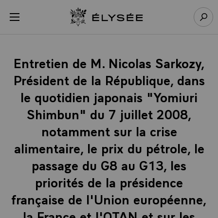
Panneau de gestion des cookies
menu
Retour à l’accueil Élysée
Rech
Entretien de M. Nicolas Sarkozy,
Président de la République, dans
le quotidien japonais "Yomiuri
Shimbun" du 7 juillet 2008,
notamment sur la crise
alimentaire, le prix du pétrole, le
passage du G8 au G13, les
priorités de la présidence
française de l'Union européenne,
la France et l'OTAN et sur les