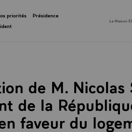
os priorités
Présidence
La Maison É
ident
tion de M. Nicolas 
nt de la République
 en faveur du loge