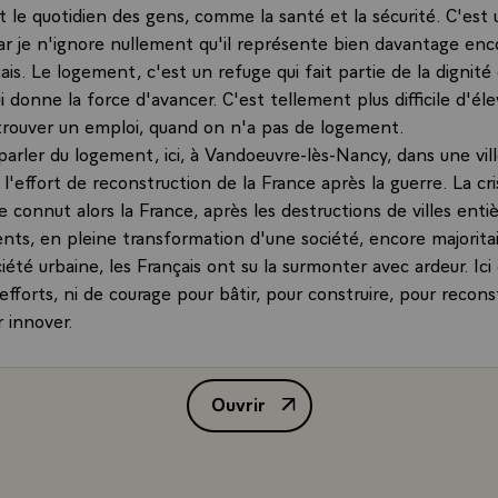
 le quotidien des gens, comme la santé et la sécurité. C'est u
ar je n'ignore nullement qu'il représente bien davantage enc
is. Le logement, c'est un refuge qui fait partie de la dignité 
 donne la force d'avancer. C'est tellement plus difficile d'éle
trouver un emploi, quand on n'a pas de logement.
parler du logement, ici, à Vandoeuvre-lès-Nancy, dans une vill
l'effort de reconstruction de la France après la guerre. La cr
connut alors la France, après les destructions de villes entiè
s, en pleine transformation d'une société, encore majorit
ciété urbaine, les Français ont su la surmonter avec ardeur. Ici
fforts, ni de courage pour bâtir, pour construire, pour recons
r innover.
ues années, nous vivons une nouvelle crise du logement. D'ap
bé­Pierre, ce sont près de 100 000 personnes qui sont sans d
Ouvrir
ans doute près de 2 millions de personnes qui sont mal logée
Déclaration de M. Nicolas Sarko
'exprime pas toujours de manière visible, cette demande ne pe
 chiffres. Mais elle entretient cette demande, un malaise soci
lement qu'il est profond. Depuis quelques années, et au-del