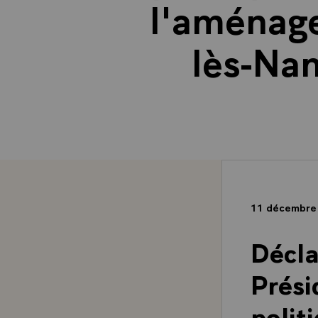
l'aménage
lès-Na
11 décembre
Décla
Prési
polit