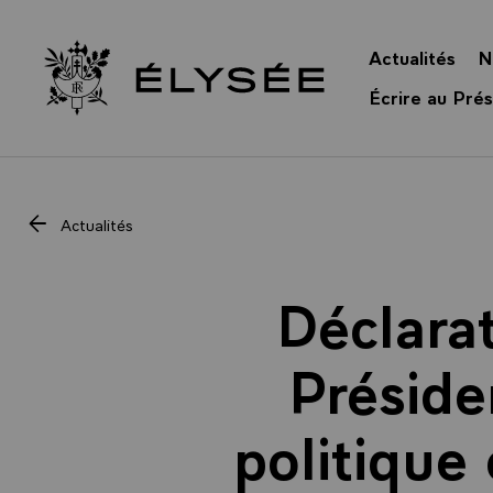
Panneau de gestion des cookies
Actualités
N
Retour à l’accueil Élysée
Écrire au Prés
Actualités
Déclara
Préside
politique