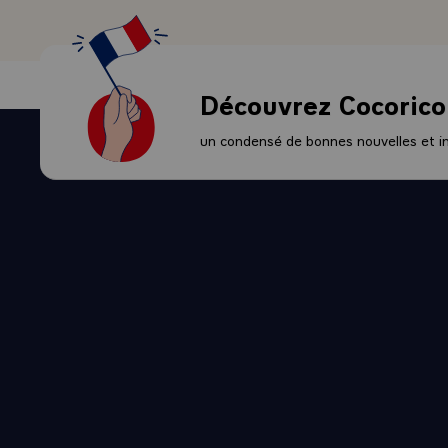
situations de
paradoxe d'un
où, à l'inver
qui sont ici 
Découvrez Cocorico
Cher Jean-Ma
elle ne peut
un condensé de bonnes nouvelles et ini
La crise du 
relégués dans
qui ont vu la
vivent au quo
Depuis les a
consommation
logement att
C'est en moy
certains d'e
plus jeunes, 
génération qu
Il n'existe a