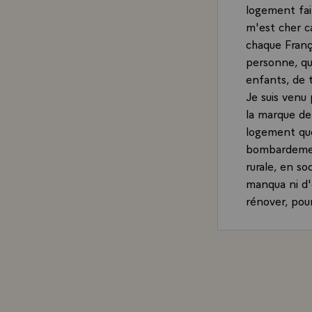
logement fait
m'est cher c
chaque França
personne, qui
enfants, de 
Je suis venu 
la marque de 
logement que 
bombardement
rurale, en so
manqua ni d'e
rénover, pou
Depuis quelq
Fondation Ab
Et ce sont s
qu'elle ne s
réduite à des
n'ignore nul