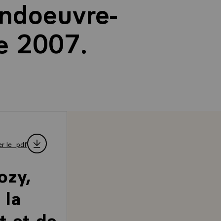
andoeuvre-
e 2007.
r le .pdf
ozy,
 la
t et de