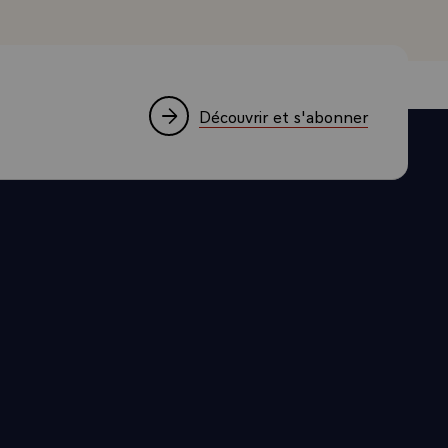
urement le
uis 20 ans et
e. Les maires
rançoise,
as pourquoi
Découvrir et s'abonner
ement
es Français,
achat, la
ses de
s au
ées trente.
. Pour
tamment les
que la