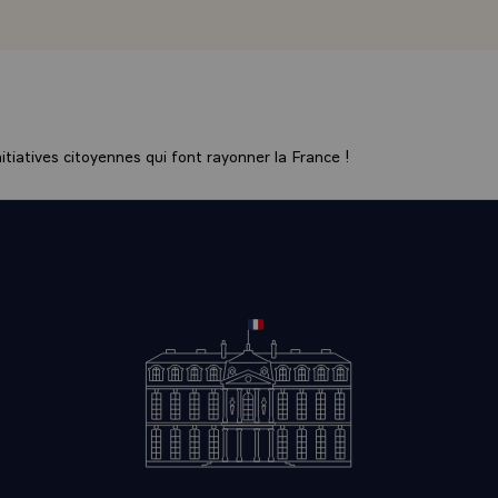
 détresse, c'est la grande majorité des Français qui ressent d
e situation où l'immobilier n'a jamais été aussi florissant dep
se, la crise n'a jamais semblé aussi urgente et tellement diffus
pourraient porter témoignage des attentes d'Euroville, Chère F
rie, des demandes de la classe moyenne, qui ne comprend p
 plus accéder à un logement.
tiatives citoyennes qui font rayonner la France !
logement, tous les ménages modestes qui ont été progressiv
 les périphéries pas toujours attractives la connaissent. Tous l
 hausse des prix du logement ronger peu à peu leur pouvoir d'
tidien.
nnées soixante-dix, le logement représentait 15% des dépen
 des ménages. Aujourd'hui, le poids des dépenses consacrée
eint les sommets enregistrés pendant la dépression des ann
enne un quart de leur budget que les Français lui consacrent
ntre eux, c'est encore bien davantage. Pour tous ceux-là, no
grandit le sentiment qu'ils vivent et qu'ils vivront moins bien 
i les a précédés.
ucune fatalité aux maux que nous subissons.