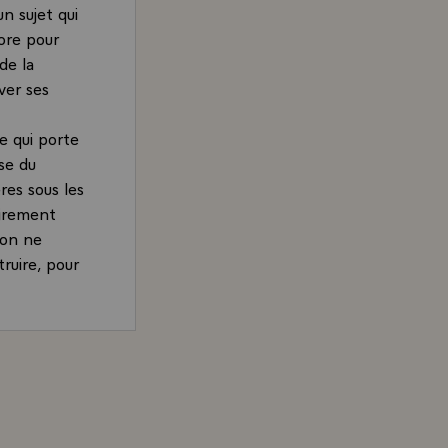
n sujet qui
ore pour
de la
ver ses
e qui porte
ise du
res sous les
airement
 on ne
truire, pour
rès la
omicile fixe.
s. Parce
zy, Président de la République, sur la politique en fave
ut pas être
al dont je
à même des