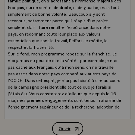
famille politique, en s'adressant à l'immense majorité des
Français, qui ne sont ni de droite, ni de gauche, mais tout
simplement de bonne volonté. Beaucoup s'y sont
reconnus, notamment parce qu'il s'agit d'un projet
simple et clair : faire renaître l'espérance dans notre
pays, en redonnant toute leur place aux valeurs
essentielles que sont le travail, l'effort, le mérite, le
respect et la fraternité.
Sur le fond, mon programme repose sur la franchise. Je
n'ai jamais eu peur de dire la vérité : par exemple je n'ai
pas caché aux Français, qu'à mon sens, on ne travaille
pas assez dans notre pays comparé aux autres pays de
l'OCDE. Dans cet esprit, je n'ai pas hésité à dire au cours
de la campagne présidentielle tout ce que je ferais si
j'étais élu. Vous constaterez d'ailleurs que depuis le 16
mai, mes premiers engagements sont tenus : réforme de
l'enseignement supérieur et de la recherche, adoption de
mesures visant à soutenir le pouvoir d'achat des Français,
instauration d'un service minimum dans les transports,
et, ma visite en Hongrie en est une des traductions
Ouvrir
Interview de M. Nicolas Sarkozy, Prési
majeures, le retour de la France sur la scène européenne.