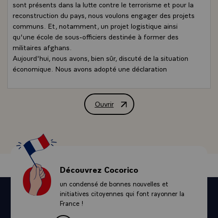
sont présents dans la lutte contre le terrorisme et pour la
reconstruction du pays, nous voulons engager des projets
communs. Et, notamment, un projet logistique ainsi
qu'une école de sous-officiers destinée à former des
militaires afghans.
Aujourd'hui, nous avons, bien sûr, discuté de la situation
économique. Nous avons adopté une déclaration
commune qui parle de l'accompagnement de la stratégie
de Lisbonne, en matière de politique économique
internationale. C'est notre volonté commune, comme
Ouvrir
Conférence de presse conjointe de M. 
nous le disions au G8, d'obtenir plus de transparence sur
les marchés financiers. Il faut que l'Union européenne
sache clairement comment s'articuler dans l'appareil
financier international et dans la conjonction des marchés
internationaux, pour défendre ses intérêts. Nous nous en
entretiendrons avec la présidence portugaise à l'occasion
Découvrez Cocorico
du Conseil informel d'octobre et nous suggérons qu'elle
un condensé de bonnes nouvelles et
définisse un mandat clair pour qu'au prochain Conseil de
initiatives citoyennes qui font rayonner la
Lisbonne, au mois de mars, on puisse améliorer la position
France !
internationale de l'Union sur le plan économique.