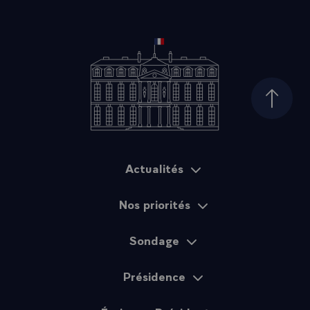
Haut d
Actualités
Plan du site
Nos priorités
Sondage
Présidence