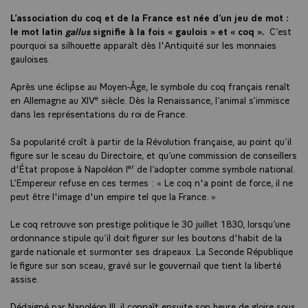
L’association du coq et de la France est née d’un jeu de mot :
le mot latin
gallus
signifie à la fois « gaulois » et « coq ».
C’est
pourquoi sa silhouette apparaît dès l'Antiquité sur les monnaies
gauloises.
Après une éclipse au Moyen-Âge, le symbole du coq français renaît
e
en Allemagne au XIV
siècle. Dès la Renaissance, l’animal s’immisce
dans les représentations du roi de France.
Sa popularité croît à partir de la Révolution française, au point qu’il
figure sur le sceau du Directoire, et qu’une commission de conseillers
er
d'État propose à Napoléon I
de l’adopter comme symbole national.
L’Empereur refuse en ces termes : « Le coq n'a point de force, il ne
peut être l'image d'un empire tel que la France. »
Le coq retrouve son prestige politique le 30 juillet 1830, lorsqu’une
ordonnance stipule qu’il doit figurer sur les boutons d'habit de la
garde nationale et surmonter ses drapeaux. La Seconde République
le figure sur son sceau, gravé sur le gouvernail que tient la liberté
assise.
Dédaigné par Napoléon III, il connaît ensuite son heure de gloire sous