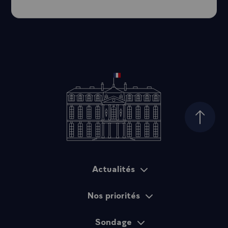
Haut d
Actualités
Plan du site
Nos priorités
Sondage