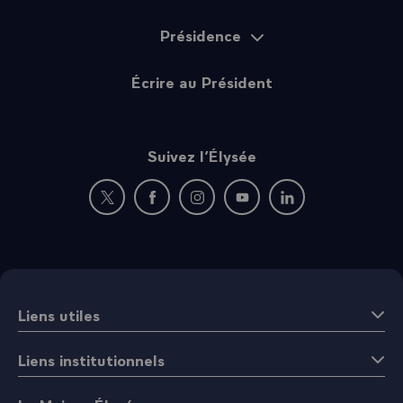
Présidence
Écrire au Président
Suivez l’Élysée
Nouvelle fenêtre : rejoignez-nous sur Twitter
Nouvelle fenêtre : rejoignez-nous sur Fac
Nouvelle fenêtre : rejoignez-nous 
Nouvelle fenêtre : rejoigne
Nouvelle fenêtre : 
Liens utiles
Liens institutionnels