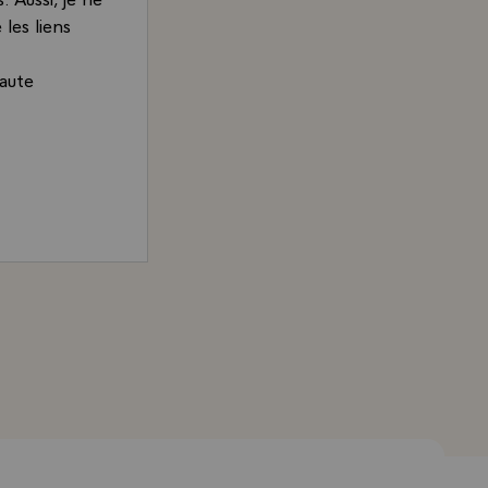
les liens
haute
cques Chirac, Président de la République, adressée à M. 