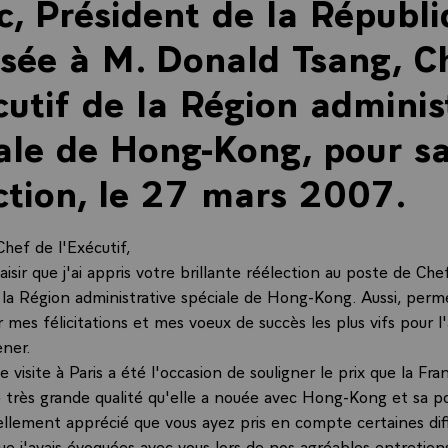
c, Président de la Républi
sée à M. Donald Tsang, C
cutif de la Région adminis
ale de Hong-Kong, pour s
ction, le 27 mars 2007.
hef de l'Exécutif,
aisir que j'ai appris votre brillante réélection au poste de Che
e la Région administrative spéciale de Hong-Kong. Aussi, perm
 mes félicitations et mes voeux de succès les plus vifs pour l
ener.
 visite à Paris a été l'occasion de souligner le prix que la Fra
de très grande qualité qu'elle a nouée avec Hong-Kong et sa p
ellement apprécié que vous ayez pris en compte certaines diff
ue j'avais évoquées avec vous lors de nos agréables entretiens