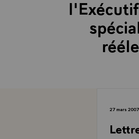
l'Exécuti
spécia
réél
27 mars 200
Lettr