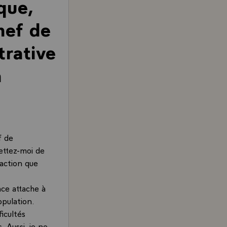
que,
hef de
trative
a
f de
ettez-moi de
'action que
nce attache à
opulation.
icultés
. Aussi, je ne