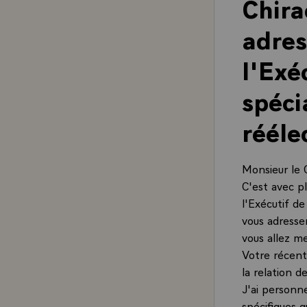
Chira
adres
l'Exé
spéci
rééle
Monsieur le C
C'est avec pl
l'Exécutif d
vous adresser
vous allez m
Votre récente
la relation 
J'ai personn
spécifiques q