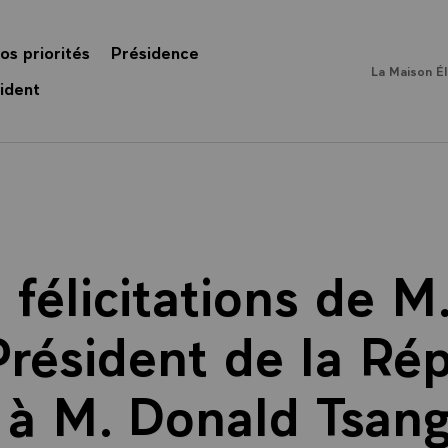
os priorités
Présidence
La Maison É
ident
 félicitations de 
Président de la Ré
 à M. Donald Tsang