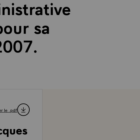
nistrative
pour sa
2007.
r le .pdf
acques