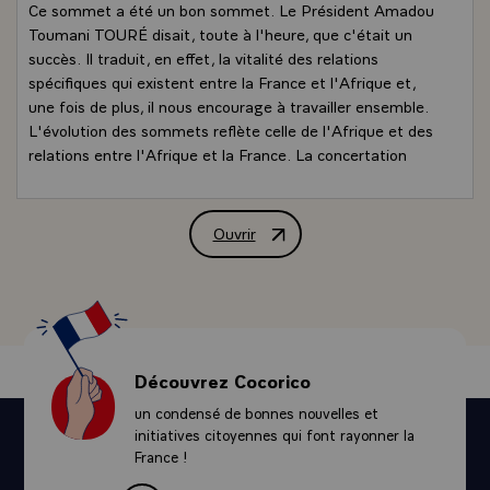
Ce sommet a été un bon sommet. Le Président Amadou
Toumani TOURÉ disait, toute à l'heure, que c'était un
succès. Il traduit, en effet, la vitalité des relations
spécifiques qui existent entre la France et l'Afrique et,
une fois de plus, il nous encourage à travailler ensemble.
L'évolution des sommets reflète celle de l'Afrique et des
relations entre l'Afrique et la France. La concertation
entre les francophones s'est élargie, petit à petit, à
l'ensemble du continent. Elle est marquée par
l'importance de plus en plus grande qui s'est imposée à
Ouvrir
Conférence de presse conjointe de MM. 
nous tous de souscrire aux exigences du développement.
Le sommet s'est tenu selon une formule renouvelée
puisqu'il vous a été possible de suivre une partie de nos
travaux en direct. Ce sommet a été précédé par un
forum sur les réussites africaines.
On oublie toujours d'en parler. Elles sont, pourtant,
Découvrez Cocorico
spectaculaires. L'ensemble de ces réussites notamment,
un condensé de bonnes nouvelles et
celle des jeunes, se sont inscrites dans l'initiative qu'avait
initiatives citoyennes qui font rayonner la
prise le Président TOURÉ au sommet de Bamako, qui
France !
était un sommet tourné vers la jeunesse et qui