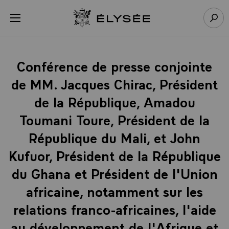
Panneau de gestion des cookies
menu
Retour à l’accueil Élysée
Rech
Conférence de presse conjointe
de MM. Jacques Chirac, Président
de la République, Amadou
Toumani Toure, Président de la
République du Mali, et John
Kufuor, Président de la République
du Ghana et Président de l'Union
africaine, notamment sur les
relations franco-africaines, l'aide
au développement de l'Afrique et