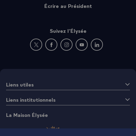
Écrire au Président
Suivez l’Élysée
Nouvelle fenêtre : rejoignez-nous sur Twitter
Nouvelle fenêtre : rejoignez-nous sur Fac
Nouvelle fenêtre : rejoignez-nous 
Nouvelle fenêtre : rejoigne
Nouvelle fenêtre : 
Liens utiles
Liens institutionnels
La Maison Élysée