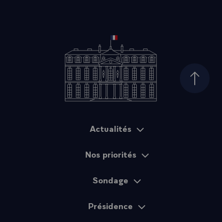
Haut d
Actualités
Plan du site
Nos priorités
Sondage
Présidence