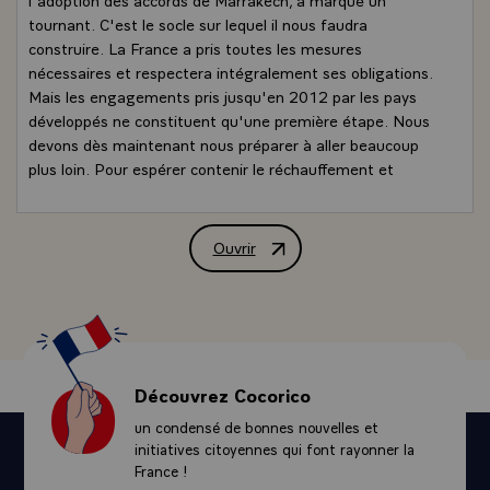
tournant. C'est le socle sur lequel il nous faudra
construire. La France a pris toutes les mesures
nécessaires et respectera intégralement ses obligations.
Mais les engagements pris jusqu'en 2012 par les pays
développés ne constituent qu'une première étape. Nous
devons dès maintenant nous préparer à aller beaucoup
plus loin. Pour espérer contenir le réchauffement et
limiter les graves perturbations qu'il entraîne, il nous faut
stabiliser puis diminuer de moitié les émissions mondiales
de gaz à effet de serre d'ici à 2050. Pour tenir compte
Ouvrir
Message de M. Jacques Chirac, Préside
de la croissance des pays en développement, cet objectif
requiert un effort accru de la part des pays industrialisés :
ils devront diviser par quatre leurs émissions au cours de
cette période.
Les coûts de l'action -pour considérables qu'ils
paraissent- demeurent très inférieurs à ceux du laisser-
Découvrez Cocorico
aller. Catastrophes dévastatrices, conflits autour des
un condensé de bonnes nouvelles et
ressources énergétiques, réfugiés du climat, la facture
initiatives citoyennes qui font rayonner la
pourrait rapidement devenir insupportable.
France !
Regardons la réalité en face. Les Etats ne construiront