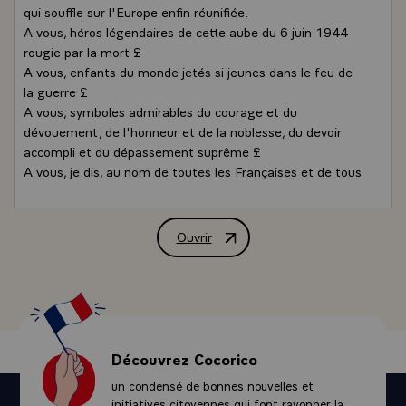
qui souffle sur l'Europe enfin réunifiée.
A vous, héros légendaires de cette aube du 6 juin 1944
rougie par la mort £
A vous, enfants du monde jetés si jeunes dans le feu de
la guerre £
A vous, symboles admirables du courage et du
dévouement, de l'honneur et de la noblesse, du devoir
accompli et du dépassement suprême £
A vous, je dis, au nom de toutes les Françaises et de tous
les Français, au nom de tous les Chefs d'État et de
Gouvernement ici réunis, de toutes les femmes et de
tous les hommes épris de liberté, notre reconnaissance et
Ouvrir
Allocution de M. Jacques Chirac, Prés
notre fierté, notre gratitude et notre admiration.
Je dis que votre combat nous oblige. Que votre
engagement est pour nous, pour les générations futures,
un exemple, une exigence, un devoir. Qu il n'est pas
d'avenir sans mémoire.
Je dis que le flambeau que vous avez porté si haut et si
Découvrez Cocorico
loin, celui de la liberté et du droit, de la dignité et du
un condensé de bonnes nouvelles et
respect des hommes, de la justice et de la démocratie,
initiatives citoyennes qui font rayonner la