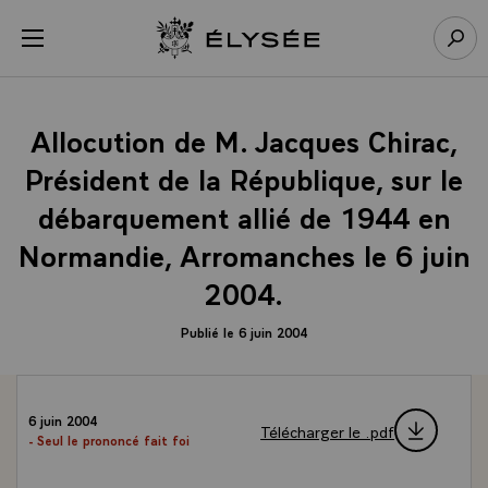
Panneau de gestion des cookies
menu
Retour à l’accueil Élysée
Rech
Allocution de M. Jacques Chirac,
Président de la République, sur le
débarquement allié de 1944 en
Normandie, Arromanches le 6 juin
2004.
Publié le 6 juin 2004
6 juin 2004
Télécharger le .pdf
- Seul le prononcé fait foi