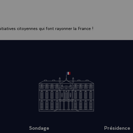
ples. Même si j'en perçois le danger, je récuse la fatalité d'
. Je crois qu'il existe un antidote à ce poison et cet antidote c
e dialogue des cultures. Nous, francophones, issus de tous le
ations variées, nous devons le pratiquer ce dialogue davantage
tiatives citoyennes qui font rayonner la France !
s échanges avec les grandes aires culturelles du monde, trouve
fficaces pour préserver la diversité des langues et la diversit
s'épanouira d'autant mieux que nous saurons défendre l'univer
mme. Il existe, il est vrai, une tension entre l'universel et le pa
ouver jusqu'où doit aller la norme universelle et comment, dan
is sans concession, elle se conjugue avec le particulier des p
ers de leurs valeurs, de la liberté conquise par leurs peuples, de
'ils s'attachent à construire, les francophones doivent parler
qui forme le coeur-même de leur patrimoine commun.
e de plus en plus ouvert, où l'écart s'accroît hélas entre ric
uestion brûlante de la solidarité internationale est de plus en
 pas longtemps être éludée. Nous devons l'aborder entre fr
Sondage
Présidence
gagement ne saurait ignorer cette cause. Et c'est l'ambitio