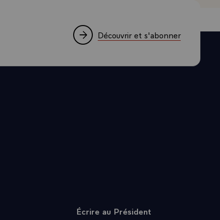
un choc des
'est tout
s continents
Découvrir et s'abonner
 entre nous,
r des
é des
salité des
rticulier. Il
s le respect
euples et des
 la
 d'une voix
hes et
 plus posée
ancophones,
Écrire au Président
n du Sommet