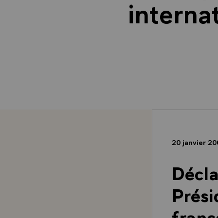
interna
20 janvier 2
Décla
Prési
franc