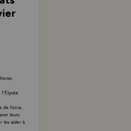
vier
honie,
 l'Élysée
s de force,
irer leurs
r les aider à