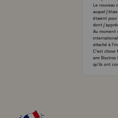
Le nouveau co
auquel j'étai
étaient pour
dont j'appréci
Au moment où
international
attaché à l'
C'est chose 
ami Boutros
qu'ils ont co
vos origines
économiques o
imposerez a
lieux où l'on
son avenir à 
Permettez-mo
les francoph
Le monde con