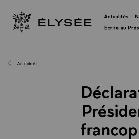
Panneau de gestion des cookies
Actualités
N
Retour à l’accueil Élysée
Écrire au Prés
Actualités
Déclara
Préside
francop