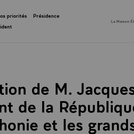
os priorités
Présidence
La Maison É
ident
tion de M. Jacques
nt de la République
honie et les grand