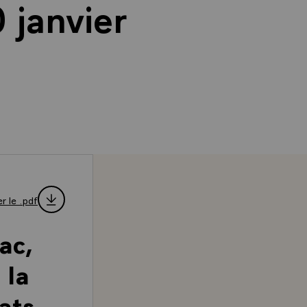
 janvier
r le .pdf
ac,
 la
ats