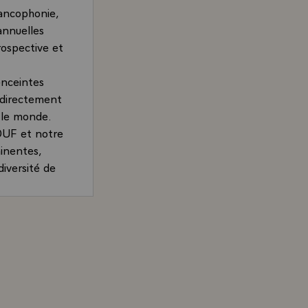
rancophonie,
annuelles
rospective et
enceintes
t directement
s le monde.
IOUF et notre
inentes,
diversité de
olitiques,
vous vous
, un de ces
, Président de la République, sur la francophonie et les g
 qui construit
 préoccupent
ressentiment