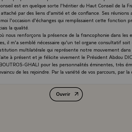
nseil est en quelque sorte l'héritier du Haut Conseil de la F
s attaché par des liens d'amitié et de confiance. Ses réunions 
 moi l'occasion d'échanges qui remplissaient cette fonction p
ais la qualité.
 nous renforçons la présence de la francophonie dans les 
es, il m'a semblé nécessaire qu'un tel organe consultatif soi
institution multilatérale qui représente notre mouvement dan
faite à présent et je félicite vivement le Président Abdou D
 BOUTROS-GHALI pour les personnalités éminentes, très ém
nvaincu de les rejoindre. Par la variété de vos parcours, par la 
, par l'étendue de votre expérience et de vos préoccupations p
u culturelles, je sais, Mesdames et Messieurs, que très vite 
Ouvrir
ux francophones du monde comme une académie de référence
Déclaration de M. Jacques Chirac
 vient chercher hauteur de vue, savoir, sagesse dans un monde
tâtons.
i d'évoquer, à titre d'exemple, quelques-uns des débats qui
ones aujourd'hui.
temporain est marqué par le terrorisme, par la montée du 