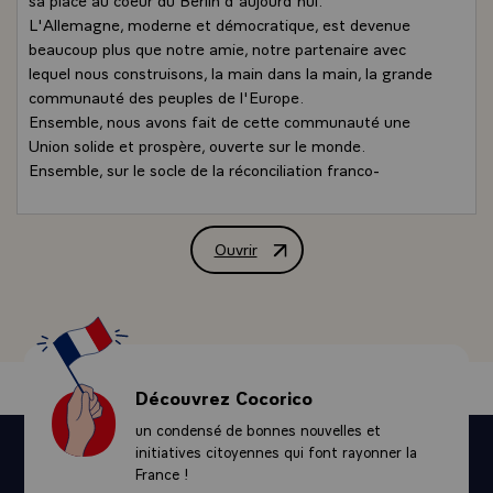
L'Allemagne, moderne et démocratique, est devenue
beaucoup plus que notre amie, notre partenaire avec
lequel nous construisons, la main dans la main, la grande
communauté des peuples de l'Europe.
Ensemble, nous avons fait de cette communauté une
Union solide et prospère, ouverte sur le monde.
Ensemble, sur le socle de la réconciliation franco-
allemande, nous avons ouvert la voie de l'élargissement
et de la réunification de notre continent. Ensemble, nous
travaillons ardemment à renforcer, à approfondir l'Union
Ouvrir
Déclaration de M. Jacques Chirac, Prés
européenne, à la doter d'institutions à sa mesure pour lui
permettre d'agir plus fortement et plus efficacement, et
de porter ses idéaux et ses valeurs sur la scène
internationale.
Nous avons construit la paix, enfin, après des siècles où
nos deux peuples se sont affrontés jusqu'à l'épuisement.
Découvrez Cocorico
Il existe entre nous une amitié solide. Nous nous
un condensé de bonnes nouvelles et
admirons, nous nous fascinons, nous nous attirons par la
initiatives citoyennes qui font rayonner la
pensée et par l'esprit. La coopération franco-allemande,
France !
qui a emmené déjà si loin l'aventure européenne, va la