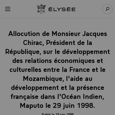
Panneau de gestion des cookies
menu
Retour à l’accueil Élysée
Rech
Allocution de Monsieur Jacques
Chirac, Président de la
République, sur le développement
des relations économiques et
culturelles entre la France et le
Mozambique, l'aide au
développement et la présence
française dans l'Océan Indien,
Maputo le 29 juin 1998.
Publié le 29 juin 1998