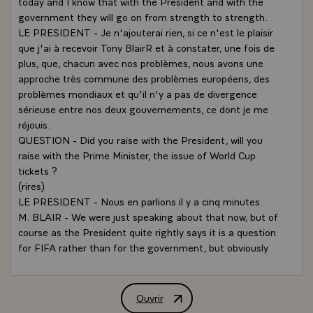
today and I know that with the President and with the
government they will go on from strength to strength.
LE PRESIDENT - Je n'ajouterai rien, si ce n'est le plaisir
que j'ai à recevoir Tony BlairR et à constater, une fois de
plus, que, chacun avec nos problèmes, nous avons une
approche très commune des problèmes européens, des
problèmes mondiaux et qu'il n'y a pas de divergence
sérieuse entre nos deux gouvernements, ce dont je me
réjouis.
QUESTION - Did you raise with the President, will you
raise with the Prime Minister, the issue of World Cup
tickets ?
(rires)
LE PRESIDENT - Nous en parlions il y a cinq minutes.
M. BLAIR - We were just speaking about that now, but of
course as the President quite rightly says it is a question
for FIFA rather than for the government, but obviously
we are very concerned about the situation because
people want to try and get tickets, but as I say this is a
matter outside the control of the government.
Ouvrir
Intervention de MM. Jacques Chirac, Pr
LE PRESIDENT - Absolument, nous avons d'ailleurs dit