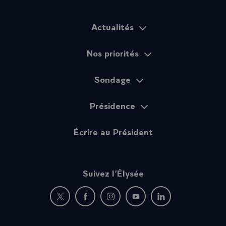
Actualités
Plan du site
Nos priorités
Sondage
Présidence
Écrire au Président
Suivez l’Élysée
Nouvelle fenêtre : rejoignez-nous sur Twitter
Nouvelle fenêtre : rejoignez-nous sur Fac
Nouvelle fenêtre : rejoignez-nous 
Nouvelle fenêtre : rejoigne
Nouvelle fenêtre : 