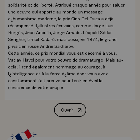
solidarité et de liberté. Attribué chaque année pour saluer
une oeuvre qui apporte au monde un message
d¿humanisme moderne, le prix Cino Del Duca a déjà
récompensé d¿illustres écrivains, comme Jorge Luis
Borgès, Jean Anouilh, Jorge Amado, Léopold Sédar
Senghor, Ismail Kadaré, mais aussi, en 1974, le grand
physicien russe Andrei Sakharov.
Cette année, ce prix mondial vous est décerné à vous,
Vaclav Havel pour votre oeuvre de dramaturge. Mais au-
delà, il rend également hommage au courage, à
l¿intelligence et à la force d¿âme dont vous avez
constamment fait preuve pour tenir en éveil la
conscience de votre peuple.
« J¿ai choisi délibérément de mener une existence
mouvementée », avez-vous dit à ce propos. « Je sème le
trouble, poursuiviez-vous, mais en même temps je
Ouvrir
Allocution de M. Jacques Chirac, Présid
n¿aspire qu¿au calme. J¿adore par-dessus tout
l¿harmonie, la paix, l¿entente, la compréhension,
l¿indulgence des uns pour les autres ». N¿est-ce pas là
en