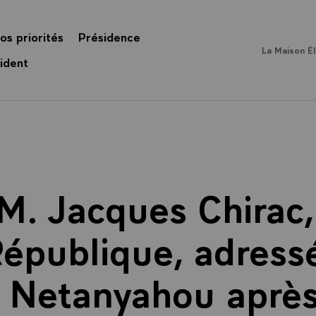
os priorités
Présidence
La Maison É
ident
 M. Jacques Chirac,
République, adress
Netanyahou après