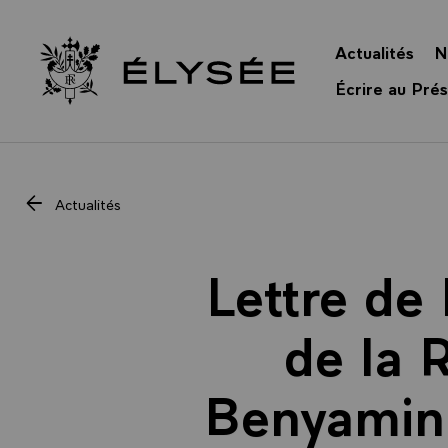
Panneau de gestion des cookies
Actualités
N
Retour à l’accueil Élysée
Écrire au Prés
Actualités
Lettre de
de la 
Benyamin 