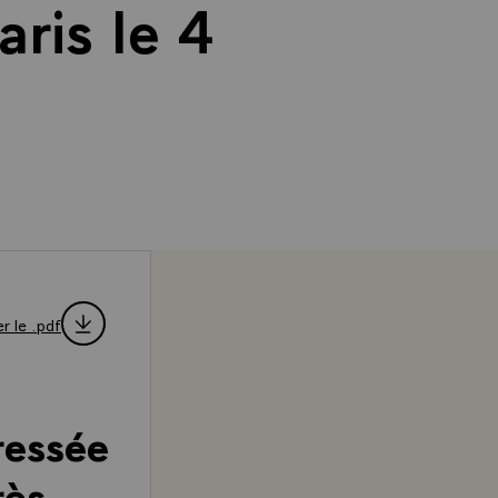
aris le 4
r le .pdf
ressée
rès