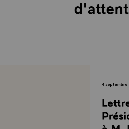
d'attent
4 septembre
Lettr
Prési
à M.