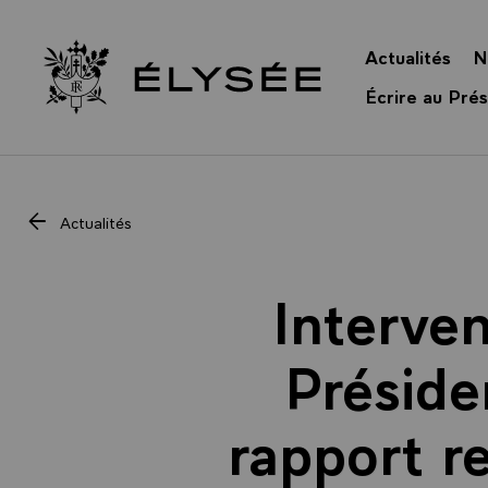
Panneau de gestion des cookies
Actualités
N
Retour à l’accueil Élysée
Écrire au Prés
Actualités
Interve
Préside
rapport r