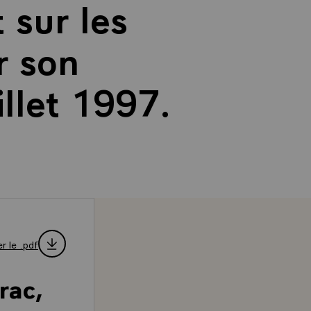
 sur les
r son
illet 1997.
r le .pdf
rac,