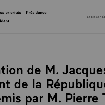
os priorités
Présidence
La Maison É
ident
ntion de M. Jacques
nt de la République
emis par M. Pierre 