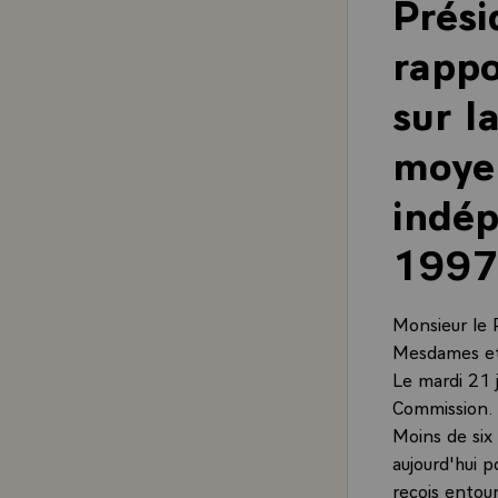
Prési
rappo
sur l
moye
indép
1997
Monsieur le 
Mesdames et
Le mardi 21 j
Commission.
Moins de six
aujourd'hui p
reçois entou