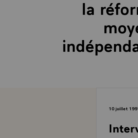
la réfo
moye
indépendan
10 juillet 19
Inter