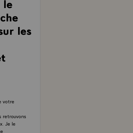
 le
uche
sur les
et
e votre
s retrouvons
x. Je le
de