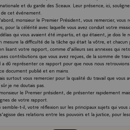
nationale et du garde des Sceaux. Leur présence, ici, souligne
e de cet événement.
d'abord, monsieur le Premier Président, vous remercier, vous 
s, pour la célérité avec laquelle vous avez conduit votre missi
délais qui vous avaient été impartis, et qui étaient, je dois le 
 mesure la difficulté de la tâche qui était la vôtre, et chacun
en lisant votre rapport, comme d'ailleurs ses annexes qui retr
ses contributions que vous avez reçues, de la somme de trava
il a dû représenter ce rapport pour que nous nous retrouvions
ce document publié et en mains.
ais surtout vous remercier pour la qualité du travail que vous 
sûr je ne doutais pas.
monsieur le Premier président, de présenter rapidement mai
ignes de votre rapport.
 semble-t-il, votre réflexion sur les principaux sujets qui vous
s'agisse des relations entre les pouvoirs et la justice, pour lesq
l ne fallait écarter aucune idée de nature à faire disparaitre 
impartialité de notre justice £ qu'il s'agisse de la présomptio