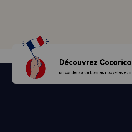
dont j'avais 
dans notre p
en proposant
Celles-ci, n
contribution
point de réf
Il revient ma
Au gouvernem
Découvrez Cocorico
compétence e
Au Parlement,
un condensé de bonnes nouvelles et ini
cas échéant, 
et de tracer,
Ayant pour mi
respect de l
de l'autorité
j'ai appelé d
Il s'agit en
exigences de