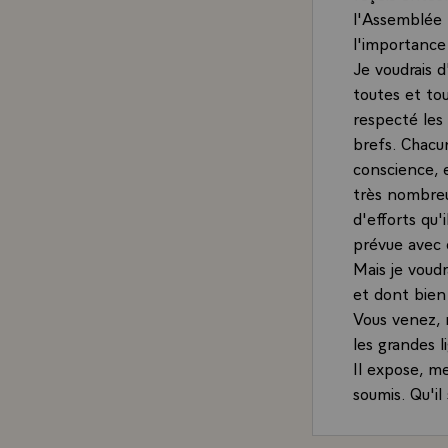
l'Assemblée 
l'importanc
Je voudrais 
toutes et tou
respecté les 
brefs. Chacun
conscience, 
très nombreu
d'efforts qu'
prévue avec 
Mais je voudr
et dont bien 
Vous venez, 
les grandes l
Il expose, me
soumis. Qu'il 
souligné qu'i
pesant sur l'