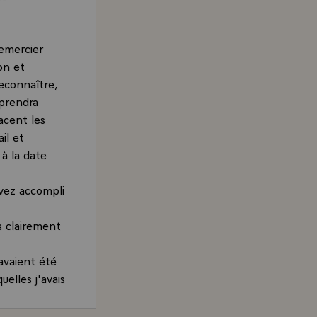
remercier
on et
reconnaître,
 prendra
acent les
il et
 à la date
avez accompli
s clairement
 avaient été
uelles j'avais
tout soupçon
n d'innocence