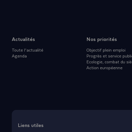
C'est en pre
pouvoirs, une
justice respo
notre systèm
Mais c'est au
Actualités
Nos priorités
Plan du site
définitive pl
Toute l'actualité
Objectif plein emploi
procédures al
Agenda
Progrès et service publi
demandé au 
Ecologie, combat du siè
réformes. Il
Action européenne
Je suis persu
mission, mais
vue au momen
Monsieur le 
Mesdames,
Messieurs,
J'ai inscrit 
une mission 
Liens utiles
condition, e