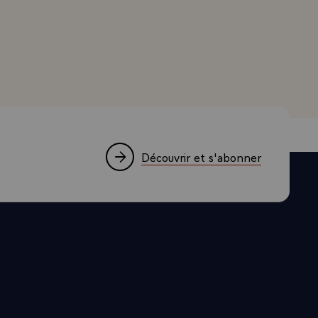
t garanti
c, Président de la République, sur le rapport remis par M
tre droit et
s. Votre
tuera le
i convient.
sa
Découvrir et s'abonner
débattre, le
notre justice,
veiller au
indépendance
mouvement que
réflexion.
 et aux