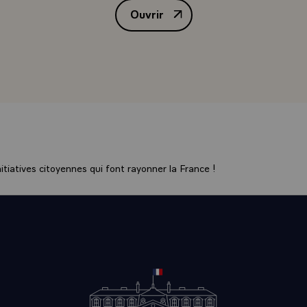
Ouvrir
rappelé qu'elle constituait un droit de l'homme insuffisammen
Intervention de M. Jacques Chira
ays £ vous avez rempli votre mission en évaluant l'état de no
 des solutions.
'en doutez pas, seront lues, soupesées, réfléchies, commentée
 ne pourra désormais être ignorée de quiconque et elle consti
érence de toute action dans ce domaine.
intenant aux destinataires de ce rapport d'en tirer le parti qu
ent reviendra la tâche d'effectuer les choix qui relèvent de 
t de transcrire ceux-ci dans des textes.
 dépositaire de la souveraineté nationale, reviendra celle de 
tiatives citoyennes qui font rayonner la France !
des dispositions constitutionnelles ou législatives touchant à 
 par les textes qu'il adoptera, ses contours futurs.
ssion, vous l'avez rappelé, monsieur le Premier président, de 
a Constitution et des libertés qui en découlent, garant de l'
 judiciaire, je suivrai, bien sûr, avec beaucoup d'attention le 
e mes voeux le 20 janvier dernier, et j'y apporterai ma propre 
 effet, de donner à notre pays une justice adaptée à son temps
 nos concitoyens.