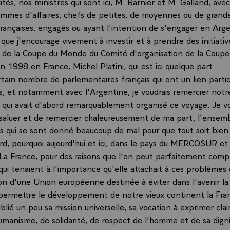
tés, nos ministres qui sont ici, M. Barnier et M. Galland, ave
mes d'affaires, chefs de petites, de moyennes ou de grand
françaises, engagés ou ayant l'intention de s'engager en Arge
t que j'encourage vivement à investir et à prendre des initiativ
 de la Coupe du Monde du Comité d'organisation de la Coup
n 1998 en France, Michel Platini, qui est ici quelque part.
tain nombre de parlementaires français qui ont un lien particu
s, et notamment avec l'Argentine, je voudrais remercier notr
qui avait d'abord remarquablement organisé ce voyage. Je vou
e saluer et de remercier chaleureusement de ma part, l'ensem
rs qui se sont donné beaucoup de mal pour que tout soit bien 
ord, pourquoi aujourd'hui et ici, dans le pays du MERCOSUR et
La France, pour des raisons que l'on peut parfaitement com
qui tenaient à l'importance qu'elle attachait à ces problèmes
ion d'une Union européenne destinée à éviter dans l'avenir la
permettre le développement de notre vieux continent la Fra
ublié un peu sa mission universelle, sa vocation à exprimer cl
manisme, de solidarité, de respect de l'homme et de sa digni