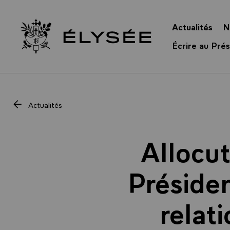
Panneau de gestion des cookies
Actualités
N
Retour à l’accueil Élysée
Écrire au Prés
Actualités
Allocu
Présiden
relat