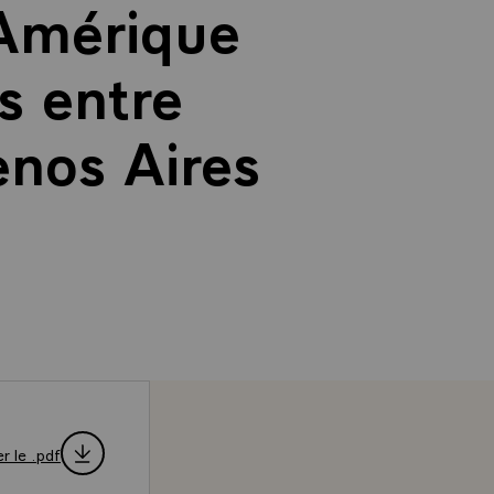
Amérique
s entre
enos Aires
r le .pdf