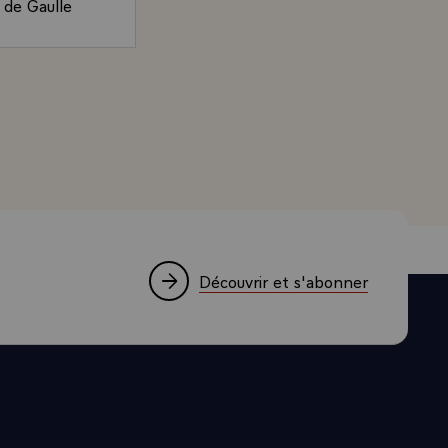
l de Gaulle
nsuite les
 à avoir un
 Président de la République, sur les relations franco-ar
r avec les
qu'il sera
sumer ses
, qu'il
agisse surtout
gue, mais
urellement,
ujourd'hui
Découvrir et s'abonner
ous pouvons
responsables
liens
on européenne
le premier