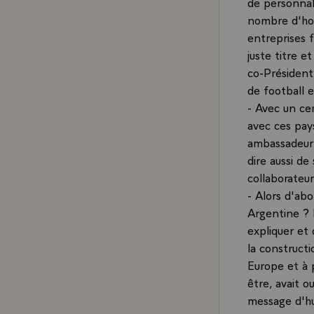
de personnali
nombre d'hom
entreprises 
juste titre e
co-Président
de football e
- Avec un cer
avec ces pay
ambassadeur 
dire aussi d
collaborateu
- Alors d'ab
Argentine ? 
expliquer et 
la construct
Europe et à 
être, avait o
message d'hu