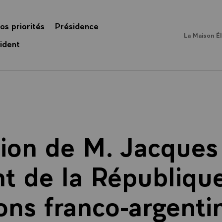
os priorités
Présidence
La Maison É
ident
tion de M. Jacques 
t de la République
ions franco-argentin