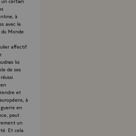
c un certain
es
ntine, à
es avec le
e du Monde
lier affectif
e
drais lui
ble de ses
réussi.
 en
prendre et
 européens, à
 guerre en
nce, peut
airement un
té. Et cela