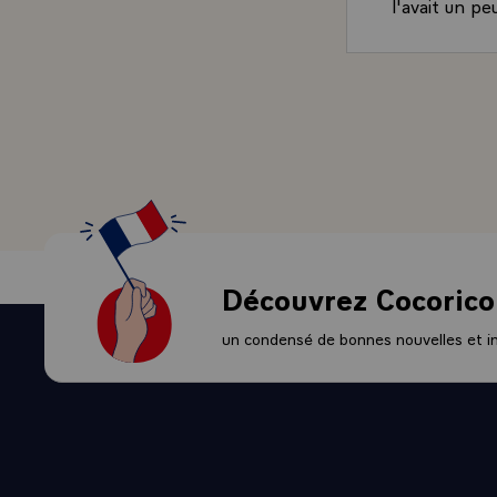
l'avait un pe
dont j'ai pu 
choses n'avai
- Et depuis m
rôle détermi
pays de l'Eur
possible de s
responsabilit
s'agisse de l
d'une région,
surtout des r
Découvrez Cocorico
font que nou
les intérêts
un condensé de bonnes nouvelles et ini
développer, 
Peu nombreux
de l'Europe o
culturels, n
est aujourd'h