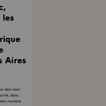
c,
 les
rique
e
s Aires
ous dire mon
sciné, dans
ertain nombre