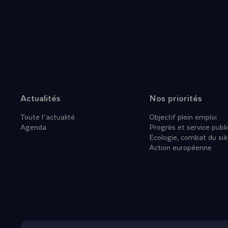
investisseur
que, par cons
officialisée
l'année 1995,
naturelle.
- Et, au fond
France les re
source de pe
Actualités
Nos priorités
Plan du site
- Enfin que n
Toute l'actualité
Objectif plein emploi
avoir la paix
Agenda
Progrès et service publi
pouvoir lutt
Ecologie, combat du siè
l'emploi. Ce 
Action européenne
demain leur 
formation qu
d'entre eux, 
ne pourront 
une formatio
- Et que tou