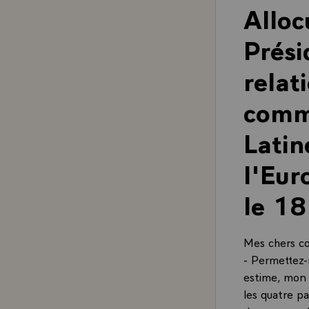
Alloc
Prési
relat
comm
Latin
l'Eur
le 1
Mes chers co
- Permettez-
estime, mon 
les quatre p