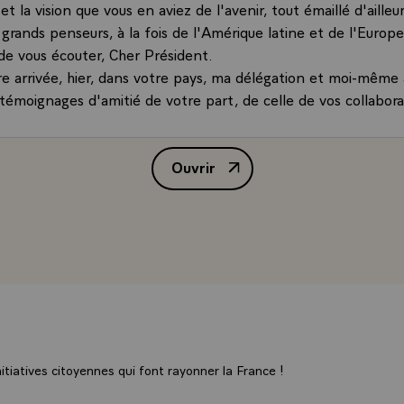
a vision que vous en aviez de l'avenir, tout émaillé d'ailleu
 grands penseurs, à la fois de l'Amérique latine et de l'Europe
 de vous écouter, Cher Président.
re arrivée, hier, dans votre pays, ma délégation et moi-même
 témoignages d'amitié de votre part, de celle de vos collabora
es hommes de Montevideo. Nous y avons été sensibles.
le permettez, je souhaiterais évoquer un autre souvenir perso
Ouvrir
nier, vous avez fait à la France l'honneur de venir en voyage o
Allocution de M. Jacques Chirac,
nsemble abordé les problèmes et l'avenir des relations entr
 mais aussi entre l'Amérique latine et l'Europe. Nous avons to
t élargi notre propos à l'ensemble des problèmes de notre 
rès présentes dans mon esprit nos discussions qui, pour moi, 
égié grâce à votre réflexion, grâce à votre vision des choses
je crois que l'on peut le dire, la même préoccupation, la mê
 loin et d'y aller ensemble, dans une certaine conception de 
Le même souhait également de parcourir ce chemin la main dan
t dit le Général de Gaulle et faire progresser dans le monde
tiatives citoyennes qui font rayonner la France !
nos valeurs, notre idée de l'homme. J'avais observé que tout