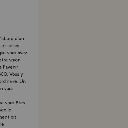
d'abord d'un
 et celles
 que vous avez
otre vision
l'avenir.
SCO. Vous y
ordinaire. Un
en vous
ue vous êtes
vec le
ement dit
le