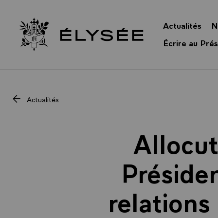
Panneau de gestion des cookies
Actualités
N
Retour à l’accueil Élysée
Écrire au Prés
Actualités
Allocu
Présiden
relations