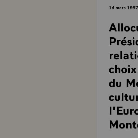
14 mars 199
Alloc
Prési
relat
choix
du Me
cultu
l'Eur
Mont