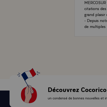
MERCOSUR et l
citations des
grand plaisir
- Depuis not
de multiples
femmes et d
- Si vous me 
l'automne der
Nous avons e
et la France,
naturellemen
- Je garde t
moment privil
partageons, 
d'aller plus
Découvrez Cocorico
la société. 
comme l'avai
un condensé de bonnes nouvelles et ini
nos idéaux, 