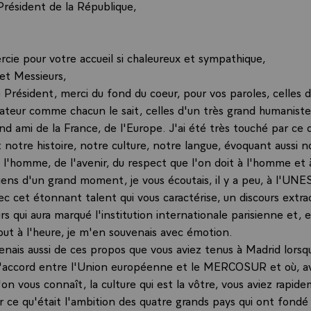
Président de la République,
rcie pour votre accueil si chaleureux et sympathique,
et Messieurs,
 Président, merci du fond du coeur, pour vos paroles, celles 
rateur comme chacun le sait, celles d'un très grand humaniste
nd ami de la France, de l'Europe. J'ai été très touché par ce
 notre histoire, notre culture, notre langue, évoquant aussi n
'homme, de l'avenir, du respect que l'on doit à l'homme et à 
iens d'un grand moment, je vous écoutais, il y a peu, à l'UNE
vec cet étonnant talent qui vous caractérise, un discours extra
rs qui aura marqué l'institution internationale parisienne et, 
ut à l'heure, je m'en souvenais avec émotion.
enais aussi de ces propos que vous aviez tenus à Madrid lorsq
l'accord entre l'Union européenne et le MERCOSUR et où, a
l'on vous connaît, la culture qui est la vôtre, vous aviez rapid
ur ce qu'était l'ambition des quatre grands pays qui ont fondé 