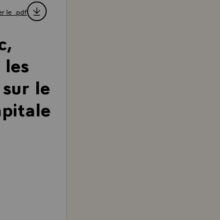
r le .pdf
c,
 les
sur le
pitale