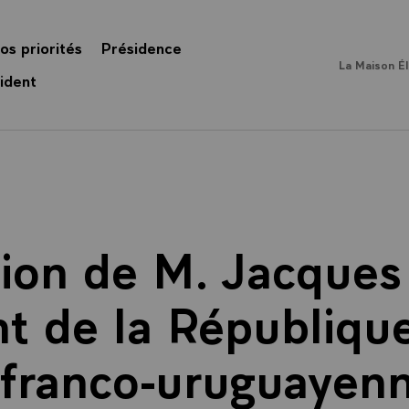
os priorités
Présidence
La Maison É
ident
tion de M. Jacques 
t de la République
 franco-uruguayenn