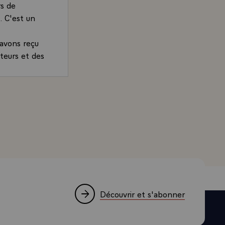
rs de
. C'est un
 avons reçu
teurs et des
nnel. A
fficiel.
 Président de la République, sur les relations franco-u
e l'Uruguay
ut
temps.
ont été un
. Nous
me volonté
l'homme et de
s la main,
Découvrir et s'abonner
 ce que sont