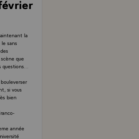
février
aintenant la
 le sans
 des
n scène que
 questions...
 bouleverser
nt, si vous
rès bien
franco-
 2ème année
niversité