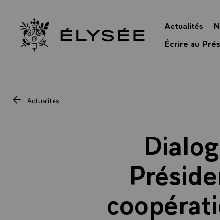
Panneau de gestion des cookies
Actualités
N
Retour à l’accueil Élysée
Écrire au Prés
Actualités
Dialog
Préside
coopérati