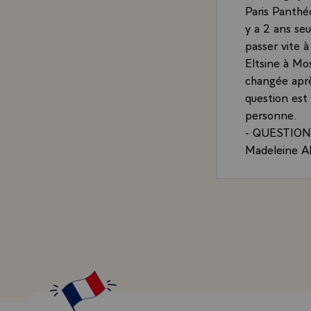
Paris Panthéo
y a 2 ans se
passer vite à
Eltsine à Mos
changée aprè
question est 
personne.
- QUESTION.-
Madeleine Alb
- LE PRESIDEN
puisque...
- QUESTION.-
de l'OTAN da
que vous tir
- LE PRESIDE
réaction de 
parce que no
crois, à le d