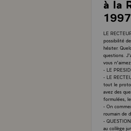
à la 
1997
LE RECTEUR.-
possibilité d
hésiter. Quel
questions. J
vous n'aimez 
- LE PRESID
- LE RECTEUR
tout le proto
avez des que
formulées, l
- On commenc
roumain de dr
- QUESTION.-
au collège j