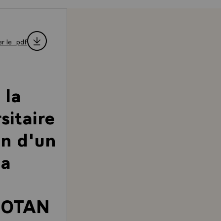
r le .pdf
 la
sitaire
on d'un
la
l'OTAN