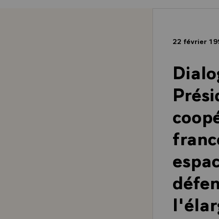
22 février 1
Dialo
Prési
coopé
franc
espac
défen
l'éla