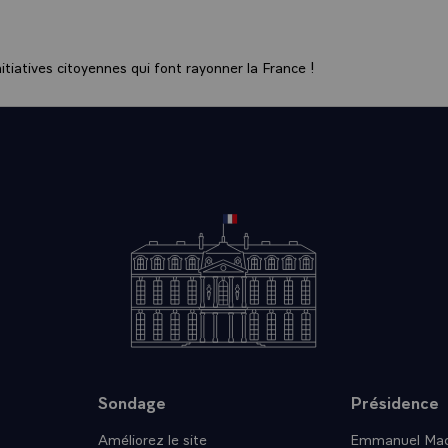
 c'est effacer cette coupure et refaire l'Europe. En terme d'
 cela suppose l'élargissement de l'OTAN. La Russie, tout natu
rectement participante de ce mouvement. Et la paix en Europe
tiatives citoyennes qui font rayonner la France !
entre l'OTAN et la Russie, il y ait un véritable accord. Un ac
e, une coopération. Si bien que la Russie est très soucieuse,
'égard du principe, mais des modalités d'application et de son
nt de cette architecture de sécurité, et donc elle est conce
'OTAN s'élargit.
on, c'est qu'un accord peut intervenir entre l'OTAN et la Rus
drid, le 7 juillet prochain, qui décidera très probablement d
t de l'OTAN. Et la France met toute sa force d'imagination e
ur faciliter la mise en oeuvre le plus vite possible de cet accor
sident Boris Eltsine tout à fait ouvert à un élargissement qu'
tion naturellement que préalablement il puisse y avoir un acc
 Russie. Nous avons longuement discuté des modalités de cet 
avec le sentiment que cet accord était possible, et possible av
Sondage
Présidence
adrid.\
Améliorez le site
Emmanuel Mac
- (suite sur l'élargissement de l'OTAN) Alors à partir de là,