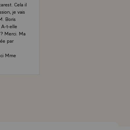
rest. Cela il
ion, je vais
M. Boris
 A-t-elle
 ? Merci. Ma
cée par
-ci Mme
s enfin
largissement
résident de la République, sur la coopération culturelle 
s conclusions
blème de la
cessaire
premier, je
a. Et ce que