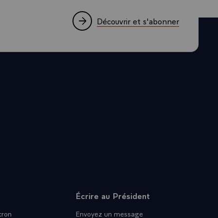
architecture
rellement,
Découvrir et s'abonner
, cela
cord sans
 non pas
 rôle dans le
rnée par la
sie avant le
u 1er
t de
d. Et j'ai
il comprend,
ord entre
accord et je
ant la
Écrire au Président
ron
Envoyez un message
 je répondrai