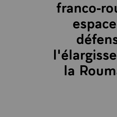
franco-ro
espace
défens
l'élargis
la Rouma