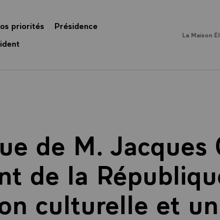
os priorités
Présidence
La Maison É
ident
ue de M. Jacques 
nt de la République
on culturelle et uni