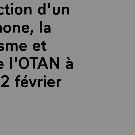
ction d'un
one, la
isme et
e l'OTAN à
2 février