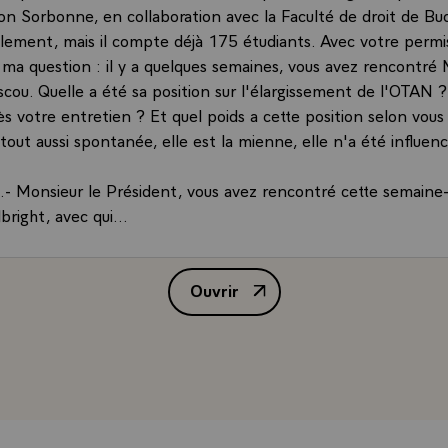
n Sorbonne, en collaboration avec la Faculté de droit de Buca
ulement, mais il compte déjà 175 étudiants. Avec votre permiss
 ma question : il y a quelques semaines, vous avez rencontré 
cou. Quelle a été sa position sur l'élargissement de l'OTAN ?
s votre entretien ? Et quel poids a cette position selon vous
tout aussi spontanée, elle est la mienne, elle n'a été influen
 Monsieur le Président, vous avez rencontré cette semaine
right, avec qui...
T.- Je ne voulais pas souligner que j'avais des relations mai
Ouvrir
 ... avec qui vous vous êtes entretenu sur la question de l'é
Dialogue de M. Jacques Chirac, P
ns les pays de l'Europe centrale et orientale. Quelles sont le
ez de cette rencontre ? Merci.
NT.- L'élargissement de l'OTAN pose naturellement le pro
la Russie, que l'on peut comprendre. Cet élargissement est né
us avons beaucoup souffert - et le Général de Gaulle a été le 
énoncer - de la coupure en deux de l'Europe, à la suite de Yalt