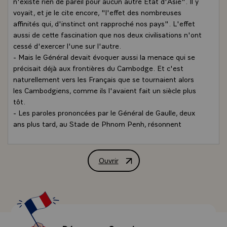
n'existe rien de pareil pour aucun autre Etat d'Asie". Il y
voyait, et je le cite encore, "l'effet des nombreuses
affinités qui, d'instinct ont rapproché nos pays". L'effet
aussi de cette fascination que nos deux civilisations n'ont
cessé d'exercer l'une sur l'autre.
- Mais le Général devait évoquer aussi la menace qui se
précisait déjà aux frontières du Cambodge. Et c'est
naturellement vers les Français que se tournaient alors
les Cambodgiens, comme ils l'avaient fait un siècle plus
tôt.
- Les paroles prononcées par le Général de Gaulle, deux
ans plus tard, au Stade de Phnom Penh, résonnent
encore dans nos mémoires. Il y développait sa vision du
conflit vietnamien et ses craintes pour l'avenir du
Cambodge. L'Histoire, hélas, montra combien elles
Ouvrir
Allocution de M. Jacques Chirac, Prési
étaient fondées.
- Bientôt, un coup de force illégal, Votre éloignement et
l'extension des combats scellaient le destin de votre
peuple. Peu à peu, le Cambodge sombrait dans le chaos.
Et c'est le coeur serré qu'il y a 21 ans, les diplomates de
notre ambassade à Phnom Penh amenaient les couleurs