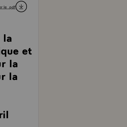
r le .pdf
 la
ique et
r la
r la
il