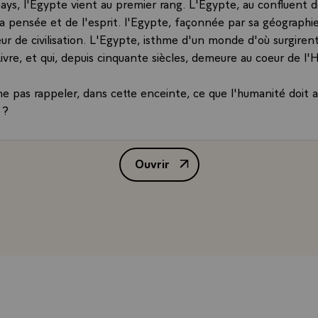
pays, l'Egypte vient au premier rang. L'Egypte, au confluent 
a pensée et de l'esprit. l'Egypte, façonnée par sa géographie
ur de civilisation. L'Egypte, isthme d'un monde d'où surgirent 
Livre, et qui, depuis cinquante siècles, demeure au coeur de l'H
 pas rappeler, dans cette enceinte, ce que l'humanité doit 
 ?
re, l'architecture, l'art de gouverner ont très tôt ici atteint u
uments et les fresques portent témoignage. Ici, des hommes
Ouvrir
ion sur l'instruction et sur l'écrit. L'Egypte est ce pays où les 
Discours de M. Jacques Chirac, P
chées aux temples et aux palais, étaient appelées "maisons de
ques sacrées étaient appelées "officines de l'âme".
ôt deux siècles, cette fascination exercée par l'Egypte sur la 
vous l'avez évoqué, monsieur le Président, Champollion, a gén
 coopération que nos deux pays ont inventée alors même que
s encore. La France est heureuse d'avoir apporté, au XIXème s
à l'édification de l'Egypte moderne. Nos savants, nos juristes
nt accompagné l'essor de votre pays qui, sous la conduite d