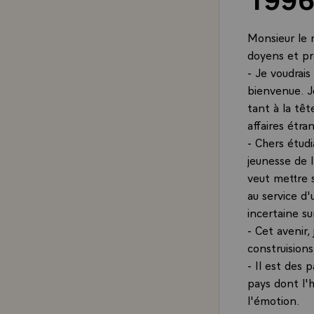
Monsieur le 
doyens et pr
- Je voudrai
bienvenue. Je
tant à la têt
affaires étra
- Chers étudi
jeunesse de l
veut mettre 
au service d
incertaine su
- Cet avenir,
construisions
- Il est des 
pays dont l'h
l'émotion.