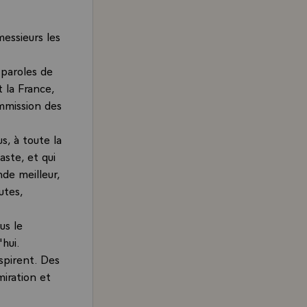
essieurs les
 paroles de
t la France,
ommission des
s, à toute la
aste, et qui
de meilleur,
utes,
us le
'hui.
nspirent. Des
miration et