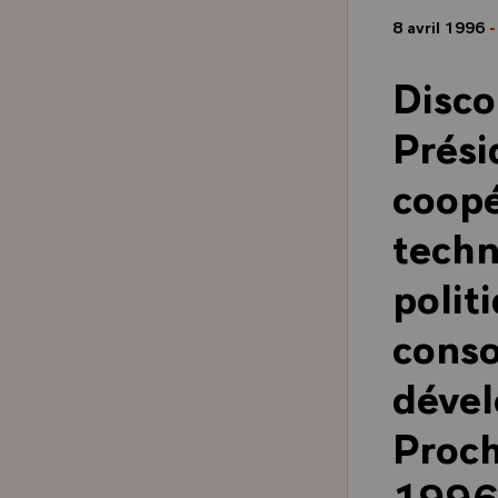
8 avril 1996
-
Disco
Prési
coopé
techn
polit
conso
déve
Proch
1996