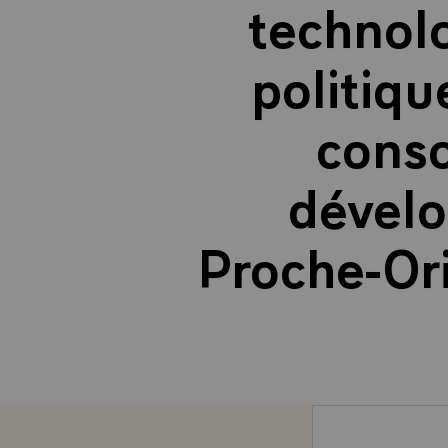
technolo
politiqu
conso
dével
Proche-Ori