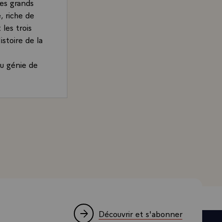
des grands
, riche de
les trois
istoire de la
au génie de
ne perfection
 bâtirent
écoles de
résident de la République, sur la coopération culturelle,
 vie", et où
France, et
éré une
 le mot
iècle, sa
, nos
e Mohamed Ali
Découvrir et s'abonner