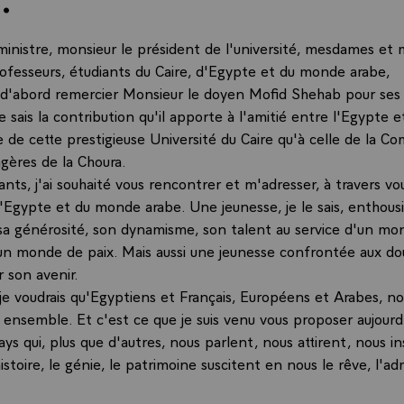
ministre, monsieur le président de l'université, mesdames et m
ofesseurs, étudiants du Caire, d'Egypte et du monde arabe,
s d'abord remercier Monsieur le doyen Mofid Shehab pour ses
 sais la contribution qu'il apporte à l'amitié entre l'Egypte e
e de cette prestigieuse Université du Caire qu'à celle de la C
ngères de la Choura.
ants, j'ai souhaité vous rencontrer et m'adresser, à travers vou
'Egypte et du monde arabe. Une jeunesse, je le sais, enthousi
sa générosité, son dynamisme, son talent au service d'un mon
'un monde de paix. Mais aussi une jeunesse confrontée aux do
r son avenir.
 je voudrais qu'Egyptiens et Français, Européens et Arabes, no
 ensemble. Et c'est ce que je suis venu vous proposer aujourd
pays qui, plus que d'autres, nous parlent, nous attirent, nous i
istoire, le génie, le patrimoine suscitent en nous le rêve, l'ad